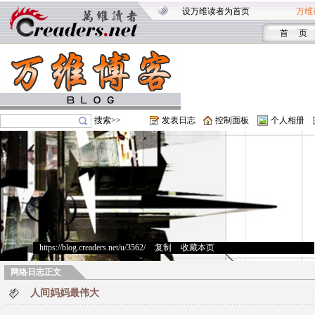
设万维读者为首页
万维
首 页
搜索>>
发表日志
控制面板
个人相册
https://blog.creaders.net/u/3562/
>
复制
>
收藏本页
网络日志正文
人间妈妈最伟大