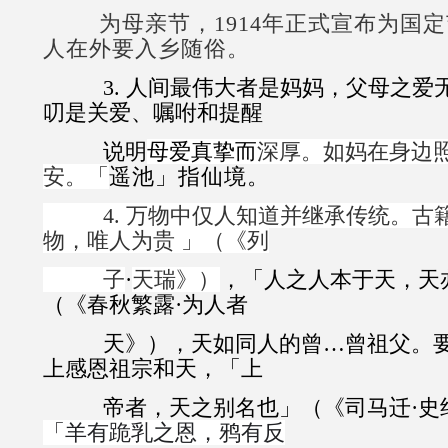
为母亲节，1914年正式宣布为国定
人在外要入乡随俗。
3. 人间最伟大者是妈妈，父母之爱
叨是关爱
、
嘱咐
和
提醒
说明
母爱真挚而
深厚。如妈在身边
安。「
遥池」指仙境。
4. 万物中仅人知道并继承传统。古
物，唯人为贵 」（《
列
子
·
天瑞
》）
，
「
人之人本于天，天
（
《春秋繁露
·
为人者
天》
），天
如同
人的曾…曾祖父
。
上感恩祖宗和天，「上
帝者，天之别名也」（《司马迁·史
「羊有跪乳之恩，
鸦
有反