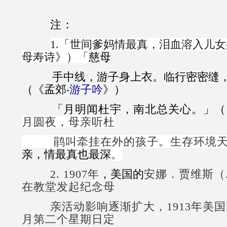
注：
1.「世间爹妈情最真，泪血溶入儿
母寿诗》）「
慈母
手中线，游子身上衣。临行密密缝，
（《孟郊‧
游子吟
》）
「
月明
闻
杜宇，南北
总关心
。
」（
月
圆
夜，母亲听杜
鹃叫
牵
挂在外的孩子。生存环境
亲，情最真也最深
。
2. 1907
年
，美国的
安娜．
贾维
斯（
在教堂
发
起
纪
念母
亲
活
动影响逐渐扩大，1913年美
月第二个星期日定