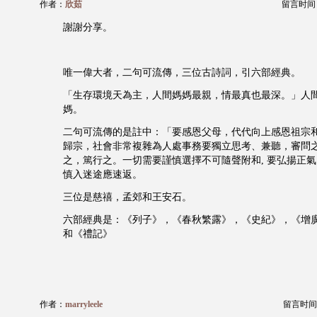
作者：
欣茹
留言时间：20
謝謝分享。
唯一偉大者，二句可流傳，三位古詩詞，引六部經典。
「生存環境天為主，人間媽媽最親，情最真也最深。」人間
媽。
二句可流傳的是註中：「要感恩父母，代代向上感恩祖宗
歸宗，社會非常複雜為人處事務要獨立思考、兼聽，審問
之，篤行之。一切需要謹慎選擇不可隨聲附和, 要弘揚正
慎入迷途應速返。
三位是慈禧，孟郊和王安石。
六部經典是：《列子》，《春秋繁露》，《史紀》，《增
和《禮記》
作者：
marryleele
留言时间：20