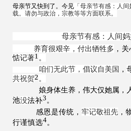
母亲节又快到了。今见
「母亲节有感：人间
载。请勿与政治，宗教等等方面联系。
母亲节有感：人间妈
养育很艰辛，付出牺牲多
，关
1
惦记著
。
咱们无
此节
，倡议自美国
，
2
共祝贺
。
娘身体生养，伟大仅她属，
3
池
没
法补
。
感恩是传统，
牢记敬祖先
，
4
行谨慎选
。