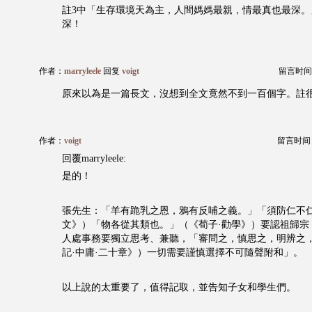
註3中「生存環境天為主，人間媽媽最親，情最真也最深。
深！
作者：
marryleele
回复
voigt
留言时间：20
原來以為是一篇長文，沒想到全文竟然不到一百個字。註
作者：
voigt
留言时间：20
回覆marryleele:
是的！
張先生：「羊有跪乳之恩，鴉有反哺之義。」「須防仁不
文》）「物各從其類也。」（《荀子·勸學》）要認祖歸宗
人處事務要獨立思考、兼聽，「審問之，慎思之，明辨之
記·中庸·二十章》）一切需要謹慎選擇不可隨聲附和」。
以上說的太重要了，值得記取，並告知子女和學生們。