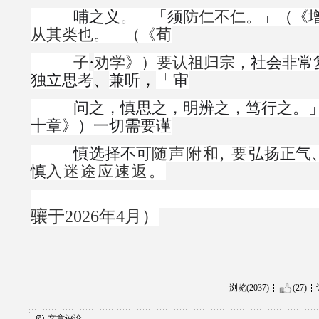
哺之
义
。」「须
防仁不仁。
」（《
从其类也。」（《荀
子
·
劝学》）
要认祖归宗，
社会非常
独立思考
、
兼听
，
「
审
问
之，慎思之，明辨之，
笃
行之。
十章》）一切需要谨
慎选择不可
随声
附和, 要
弘扬正气
慎
入迷途应速返。
骧于2026年4月）
浏览(2037)
(27)
文章评论