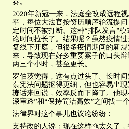
赛。
2020年新冠一来，法庭全改成远程
平，每位大法官按资历顺序轮流提问
定时间不被打断。这种“排队发言”
论时间拉长了。结果呢？虽然疫情过
复线下开庭，但很多疫情期间的新规
来，导致现在好多重要案子的口头辩
两三个小时，甚至更长。
罗伯茨觉得，这有点过头了。长时间
杂宪法问题抠得更细，但也容易出现
辘话来回说，效率反而下降了。他现
深审透”和“保持简洁高效”之间找一
法律界对这个事儿也议论纷纷：
支持改的人说：现在这样拖太久了，