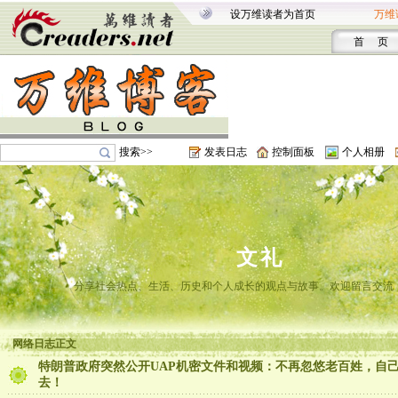
设万维读者为首页
万维
首 页
搜索>>
发表日志
控制面板
个人相册
文礼
分享社会热点、生活、历史和个人成长的观点与故事。欢迎留言交流
网络日志正文
特朗普政府突然公开UAP机密文件和视频：不再忽悠老百姓，自
去！