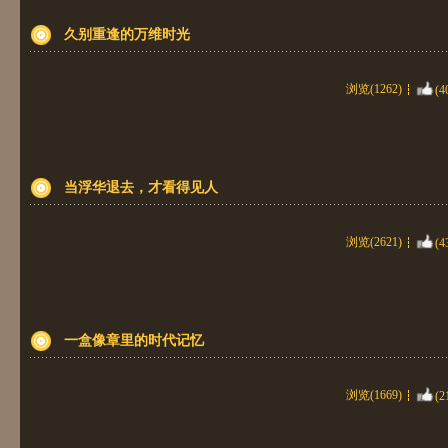
久别重逢的万维时光
浏览(1262)
(4
当浮华退去，才看得见人
浏览(2621)
(4
一盒像章里的时代记忆
浏览(1669)
(2