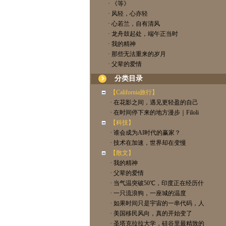
· 《等》
· 风轻，心亦轻
· 心若兰，自有清风
· 龙舟鼓起处，端午正当时
· 我的精神
· 那些无法重来的岁月
· 父辈的爱情
分类目录
【California旅行】
· 在花影之间，遇见更轻盈的自己
· 在时间停下来的地方漫步｜Filoli
【科技】
· 谁会成为AI时代的赢家？
· 技术在加速，世界却在变慢
【散文】
· 我的精神
· 父辈的爱情
· 当气温突破50℃，印度正在经历什
· 一只流浪狗，一座城的温度
· 如果时间只是宇宙的一串代码，人
· 美国移民风向，真的开始变了
· 圣塔克拉拉大学，硅谷里最精致的