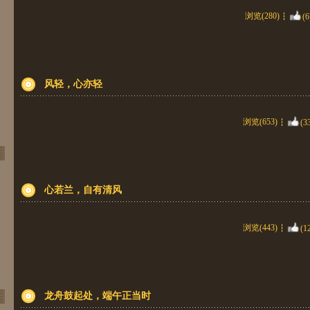
浏览(280)
(6
风轻，心亦轻
浏览(653)
(3
心若兰，自有清风
浏览(443)
(1
龙舟鼓起处，端午正当时