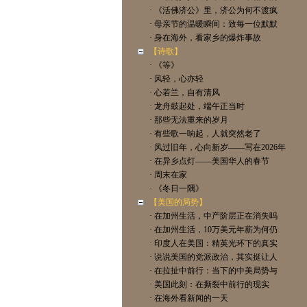
· 《活佛济公》里，济公为何不渡疯
· 母亲节的温暖瞬间：致每一位默默
· 身在海外，看家乡的爆炸事故
【诗歌】
· 《等》
· 风轻，心亦轻
· 心若兰，自有清风
· 龙舟鼓起处，端午正当时
· 那些无法重来的岁月
· 有些歌一响起，人就突然老了
· 风过旧年，心向新岁——写在2026年
· 在异乡点灯——美国华人的春节
· 周末在家
· 《冬日一隅》
【美国的局势】
· 在加州生活，中产阶层正在消失吗
· 在加州生活，10万美元年薪为何仍
· 印度人在美国：精英光环下的真实
· 说说美国的党派政治，其实挺让人
· 在拉扯中前行：当下的中美局势与
· 美国此刻：在撕裂中前行的现实
· 在海外看新闻的一天