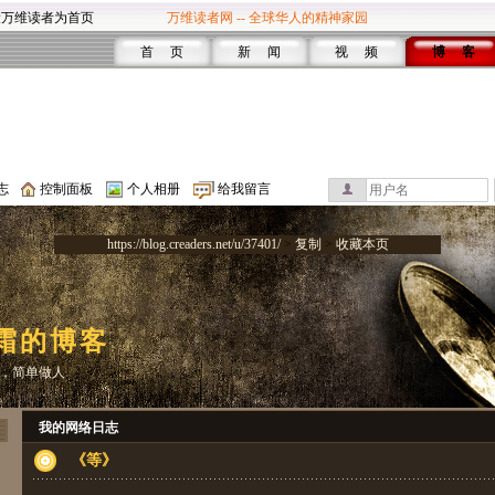
设万维读者为首页
万维读者网 -- 全球华人的精神家园
首 页
新 闻
视 频
博 客
志
控制面板
个人相册
给我留言
https://blog.creaders.net/u/37401/
>
复制
>
收藏本页
霜的博客
，简单做人
我的网络日志
《等》