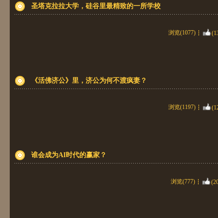
圣塔克拉拉大学，硅谷里最精致的一所学校
浏览(1077)
(1
《活佛济公》里，济公为何不渡疯妻？
浏览(1197)
(1
谁会成为AI时代的赢家？
浏览(777)
(2