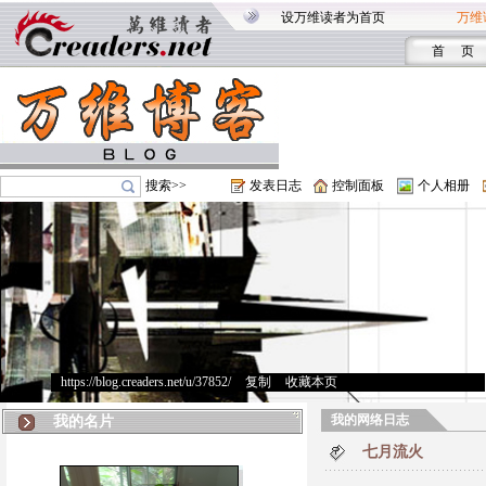
设万维读者为首页
万维
首 页
搜索>>
发表日志
控制面板
个人相册
https://blog.creaders.net/u/37852/
>
复制
>
收藏本页
我的网络日志
我的名片
七月流火