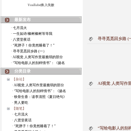
YouTube插入失败
最新发布
· 七月流火
· 一生如诗/橡树橡树等等我
寻寻觅觅回乡路 (
· 八贤堂夜话
· “死胖子！你竟然睡着了！”
· 寻寻觅觅回乡路 (一）
· AI视觉 人类写作里最脆弱的部分
· “写给电影人的别样情书”：《扬名
分类目录
【杂论】
AI视觉 人类写作
· AI视觉 人类写作里最脆弱的部分
· “写给电影人的别样情书”：《扬名
· 铁骨生香：读李清照《夏日绝句》
· 男人要吃
【随笔】
· 七月流火
· 八贤堂夜话
· “死胖子！你竟然睡着了！”
“写给电影人的别