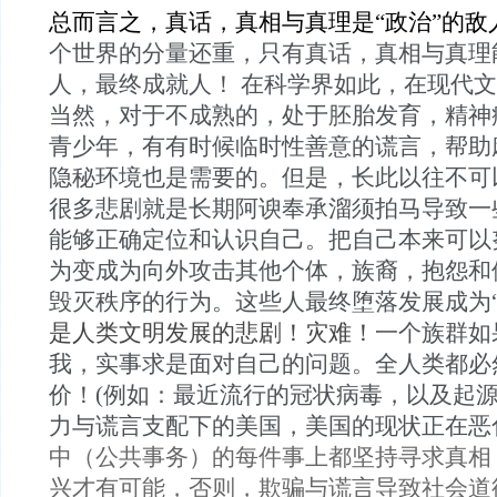
总而言之，真话，真相与真理是“政治”的敌
个世界的分量还重，只有真话，真相与真理
人，最终成就人！
在科学界如此，在现代文
当然，对于不成熟的，处于胚胎发育，精神
青少年，有有时候临时性善意的谎言，帮助
隐秘环境也是需要的。但是，长此以往不可
很多悲剧就是长期阿谀奉承溜须拍马导致
一
能够正确定位和认识自己。把自己本来可以
为变成为向外攻击其他个体，族裔，抱怨和
毁灭秩序的行为。这些人最终堕落发展成为“
是人类文明发展的悲剧！灾难！
一个族群如
我，实事求是面对自己的问题。全人类都必
价！
(例如：最近流行的冠状病毒，以及起源
力与谎言支配下的美国，美国的现状正在恶
中（公共事务）的每件事上都坚持寻求真相
兴才有可能，否则，欺骗与谎言导致社会道