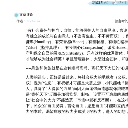
浏览(3126)
(4)
文章评论
作者：
taichidao
留言时间：20
"有社会责任与担当，自律，能够保护人的自由灵魂，言论
有独立的成长与自由意志（不当寄生虫，不不劳而获），
谦卑(Humility)、有荣誉感(Honor)，有羞耻感、有牺牲精神(Sa
(Valor)（坚持真理）、有怜悯心(Compassion)、诚实Honest、
守和保全自己的灵魂(Spirituality)。只有这样的优秀群
才能够成为社会精英！承担管理群体，大型社会团体，和国
----跪族和伪族就是在这种崇尚高尚、寄托天下大任的“心
人类的进步，正好是反过来，将社会权力的承载者（公权
权）视为“性恶”，有权者才可能是大恶之源，小民能啥？
人，具备了“大得多的力量”而因大而逞强而造恶就像狼吃
是“寄托天下”反而是加强监督、制衡、设置不可逾越的底
让“社会中的大力”不能造恶（市场中就有反垄断），在这样
下，民众的“自由灵魂，言论自由，思想自由”才能独立的
力的本质。渴望腐败的权力变成英明的权力，是人的幻想