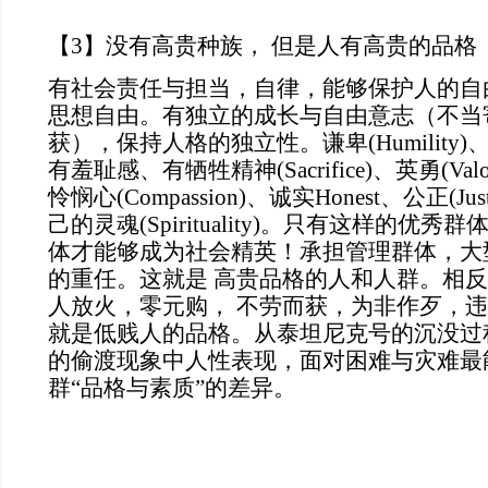
【
3】没有高贵种族，
但是人有高贵的品格
有社会责任与担当，自律，能够保护人的自
思想自由。有独立的成长与自由意志（不当
获），保持人格的独立性。谦卑
(Humility)
有羞耻感、有牺牲精神
(Sacrifice)
、英勇
(Valo
怜悯心
(Compassion)
、诚实
Honest
、公正
(Jus
己的灵魂
(Spirituality)
。只有这样的优秀群
体才能够成为社会精英！承担管理群体，大
的重任。这就是
高贵品格的人和人群。相反
人放火，零元购，
不劳而获，为非作歹，违
就是低贱人的品格。从泰坦尼克号的沉没过
的偷渡现象中人性表现，面对困难与灾难最
群“品格与素质”的差异。