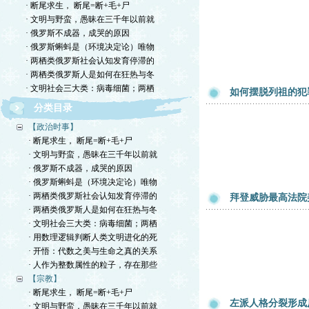
· 断尾求生， 断尾=断+毛+尸
· 文明与野蛮，愚昧在三千年以前就
· 俄罗斯不成器，成哭的原因
· 俄罗斯蝌蚪是（环境决定论）唯物
· 两栖类俄罗斯社会认知发育停滞的
· 两栖类俄罗斯人是如何在狂热与冬
· 文明社会三大类：病毒细菌；两栖
如何摆脱列祖的犯
分类目录
【政治时事】
· 断尾求生， 断尾=断+毛+尸
· 文明与野蛮，愚昧在三千年以前就
· 俄罗斯不成器，成哭的原因
· 俄罗斯蝌蚪是（环境决定论）唯物
· 两栖类俄罗斯社会认知发育停滞的
拜登威胁最高法院
· 两栖类俄罗斯人是如何在狂热与冬
· 文明社会三大类：病毒细菌；两栖
· 用数理逻辑判断人类文明进化的死
· 开悟：代数之美与生命之真的关系
· 人作为整数属性的粒子，存在那些
【宗教】
· 断尾求生， 断尾=断+毛+尸
左派人格分裂形成
· 文明与野蛮，愚昧在三千年以前就