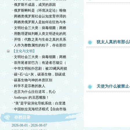
· 俄罗斯不成器，成哭的原因
· 俄罗斯蝌蚪是（环境决定论）唯物
· 两栖类俄罗斯社会认知发育停滞的
· 两栖类俄罗斯人是如何在狂热与冬
· 文明社会三大类：病毒细菌；两栖
· 用数理逻辑判断人类文明进化的死
· 开悟：代数之美与生命之真的关系
犹太人真的有那么
· 人作为整数属性的粒子，存在那些
【文化与文明】
· 文明社会三大类：病毒细菌；两栖
· 崇拜尾者皆巴力；有迹者尽烟尘（
· 中华文明拓扑悲剧：被2D飓风死锁
· 碳=石+山+灰，碳基生物，脱碳成
· 碳基生物与神的本质区别
· 科学不是宗教的敌人
天使为什么被禁止
· 忠言为什么往往逆耳，扎心
· Anthropic 的丑恶嘴脸！
· “美”是宇宙演化导航系统：白里透
· 中国狄拉克海经济模式【自由市场
存档目录
2026-08-01 - 2026-08-07