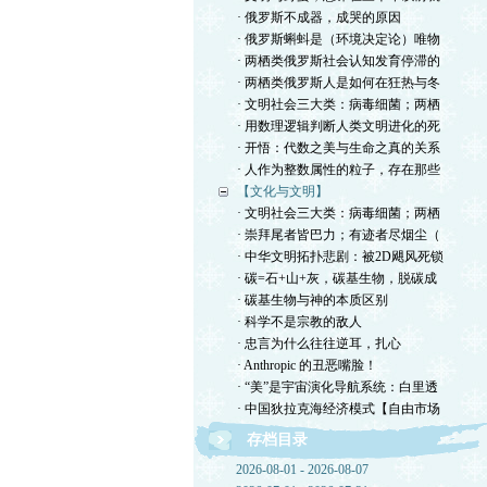
· 俄罗斯不成器，成哭的原因
· 俄罗斯蝌蚪是（环境决定论）唯物
· 两栖类俄罗斯社会认知发育停滞的
· 两栖类俄罗斯人是如何在狂热与冬
· 文明社会三大类：病毒细菌；两栖
· 用数理逻辑判断人类文明进化的死
· 开悟：代数之美与生命之真的关系
· 人作为整数属性的粒子，存在那些
【文化与文明】
· 文明社会三大类：病毒细菌；两栖
· 崇拜尾者皆巴力；有迹者尽烟尘（
· 中华文明拓扑悲剧：被2D飓风死锁
· 碳=石+山+灰，碳基生物，脱碳成
· 碳基生物与神的本质区别
· 科学不是宗教的敌人
· 忠言为什么往往逆耳，扎心
· Anthropic 的丑恶嘴脸！
· “美”是宇宙演化导航系统：白里透
· 中国狄拉克海经济模式【自由市场
存档目录
2026-08-01 - 2026-08-07