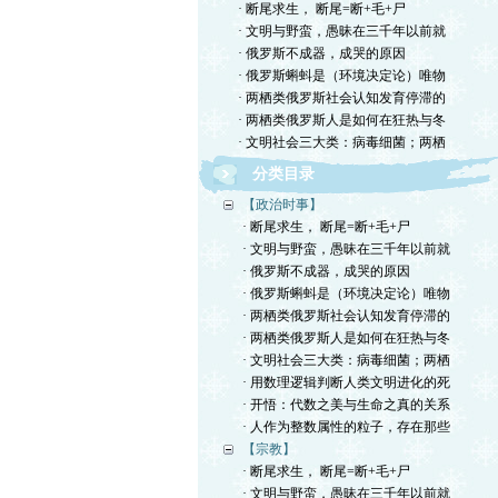
· 断尾求生， 断尾=断+毛+尸
· 文明与野蛮，愚昧在三千年以前就
· 俄罗斯不成器，成哭的原因
· 俄罗斯蝌蚪是（环境决定论）唯物
· 两栖类俄罗斯社会认知发育停滞的
· 两栖类俄罗斯人是如何在狂热与冬
· 文明社会三大类：病毒细菌；两栖
分类目录
【政治时事】
· 断尾求生， 断尾=断+毛+尸
· 文明与野蛮，愚昧在三千年以前就
· 俄罗斯不成器，成哭的原因
· 俄罗斯蝌蚪是（环境决定论）唯物
· 两栖类俄罗斯社会认知发育停滞的
· 两栖类俄罗斯人是如何在狂热与冬
· 文明社会三大类：病毒细菌；两栖
· 用数理逻辑判断人类文明进化的死
· 开悟：代数之美与生命之真的关系
· 人作为整数属性的粒子，存在那些
【宗教】
· 断尾求生， 断尾=断+毛+尸
· 文明与野蛮，愚昧在三千年以前就