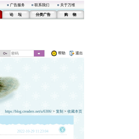
广告服务
联系我们
关于万维
论 坛
分类广告
购 物
帮助
退出
https://blog.creaders.net/u/6306/
>
复制
>
收藏本页
2022-10-29 11:23:04