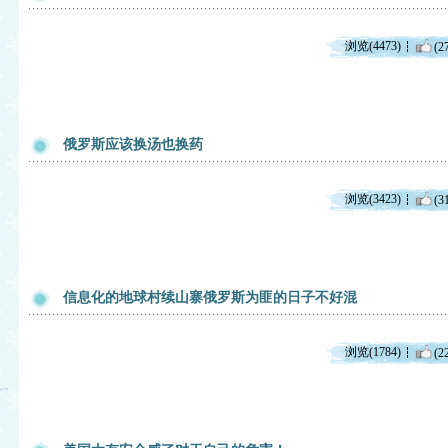
浏览(4473)
(2
俄罗斯应该换汤也换药
浏览(3423)
(3
信息化的地球村续山寨俄罗斯为匪的日子不好混
浏览(1784)
(2