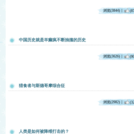
浏览(3844)
(8
中国历史就是羊癫疯不断抽搐的历史
浏览(3626)
(9
猎食者与斯德哥摩综合征
浏览(2982)
(3
人类是如何被降维打击的？