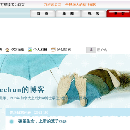
设万维读者为首页
万维读者网 -- 全球华人的精神家园
首 页
新 闻
视 频
博 客
志
控制面板
个人相册
给我留言
hechun的博客
讲师，1995年 加拿大皇后大学博士学位,<生命运动的基本原理>作&
网络日志列表 【2022-10】
碳基生命，上帝的笼子cage