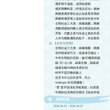
· 俄罗斯不成器，成哭的原因
· 俄罗斯蝌蚪是（环境决定论）唯物
· 两栖类俄罗斯社会认知发育停滞的
· 两栖类俄罗斯人是如何在狂热与冬
· 文明社会三大类：病毒细菌；两栖
· 用数理逻辑判断人类文明进化的死
· 开悟：代数之美与生命之真的关系
· 人作为整数属性的粒子，存在那些
【文化与文明】
· 文明社会三大类：病毒细菌；两栖
· 崇拜尾者皆巴力；有迹者尽烟尘（
· 中华文明拓扑悲剧：被2D飓风死锁
· 碳=石+山+灰，碳基生物，脱碳成
· 碳基生物与神的本质区别
· 科学不是宗教的敌人
· 忠言为什么往往逆耳，扎心
· Anthropic 的丑恶嘴脸！
· “美”是宇宙演化导航系统：白里透
· 中国狄拉克海经济模式【自由市场
存档目录
2026-08-01 - 2026-08-07