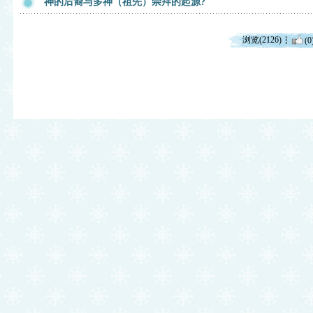
神的后裔与多神（祖先）崇拜的起源?
浏览(2126)
(0