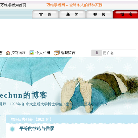
设万维读者为首页
万维读者网 -- 全球华人的精神家园
首 页
新 闻
视 频
博 客
志
控制面板
个人相册
给我留言
hechun的博客
讲师，1995年 加拿大皇后大学博士学位,<生命运动的基本原理>作&
网络日志列表 【2021-04】
平等的悖论与佯謬