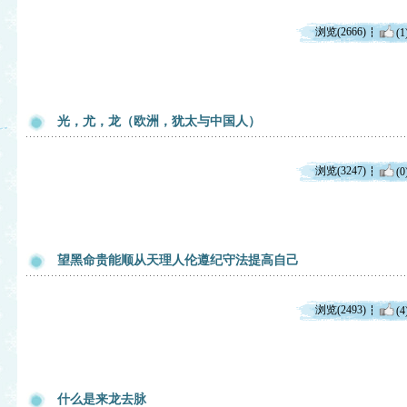
浏览(2666)
(1
光，尤，龙（欧洲，犹太与中国人）
浏览(3247)
(0
望黑命贵能顺从天理人伦遵纪守法提高自己
浏览(2493)
(4
什么是来龙去脉