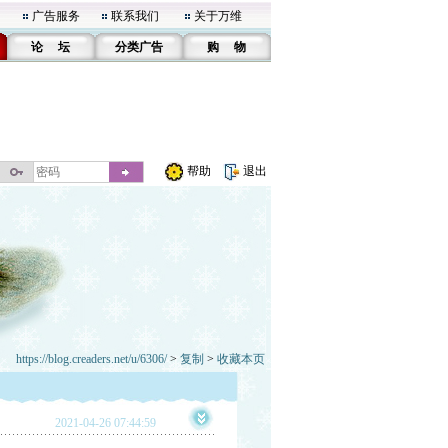
广告服务
联系我们
关于万维
论 坛
分类广告
购 物
帮助
退出
https://blog.creaders.net/u/6306/
>
复制
>
收藏本页
2021-04-26 07:44:59