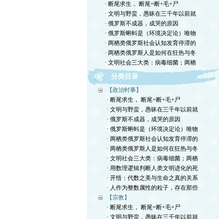
· 断尾求生， 断尾=断+毛+尸
· 文明与野蛮，愚昧在三千年以前就
· 俄罗斯不成器，成哭的原因
· 俄罗斯蝌蚪是（环境决定论）唯物
· 两栖类俄罗斯社会认知发育停滞的
· 两栖类俄罗斯人是如何在狂热与冬
· 文明社会三大类：病毒细菌；两栖
分类目录
【政治时事】
· 断尾求生， 断尾=断+毛+尸
· 文明与野蛮，愚昧在三千年以前就
· 俄罗斯不成器，成哭的原因
· 俄罗斯蝌蚪是（环境决定论）唯物
· 两栖类俄罗斯社会认知发育停滞的
· 两栖类俄罗斯人是如何在狂热与冬
· 文明社会三大类：病毒细菌；两栖
· 用数理逻辑判断人类文明进化的死
· 开悟：代数之美与生命之真的关系
· 人作为整数属性的粒子，存在那些
【宗教】
· 断尾求生， 断尾=断+毛+尸
· 文明与野蛮，愚昧在三千年以前就