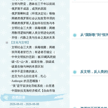
· 文明与野蛮，愚昧在三千年以前就
· 俄罗斯不成器，成哭的原因
· 俄罗斯蝌蚪是（环境决定论）唯物
· 两栖类俄罗斯社会认知发育停滞的
· 两栖类俄罗斯人是如何在狂热与冬
· 文明社会三大类：病毒细菌；两栖
· 用数理逻辑判断人类文明进化的死
从“国际歌”到“恒
· 开悟：代数之美与生命之真的关系
【文化与文明】
· 文明社会三大类：病毒细菌；两栖
· 崇拜尾者皆巴力；有迹者尽烟尘（
· 中华文明拓扑悲剧：被2D飓风死锁
· 碳=石+山+灰，碳基生物，脱碳成
· 碳基生物与神的本质区别
· 科学不是宗教的敌人
反文明，反人类的
· 忠言为什么往往逆耳，扎心
· Anthropic 的丑恶嘴脸！
· “美”是宇宙演化导航系统：白里透
· 中国狄拉克海经济模式【自由市场
存档目录
2026-08-01 - 2026-08-08