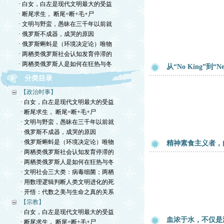
· 白女，白左是现代文明最大的受益
· 断尾求生， 断尾=断+毛+尸
· 文明与野蛮，愚昧在三千年以前就
· 俄罗斯不成器，成哭的原因
· 俄罗斯蝌蚪是（环境决定论）唯物
· 两栖类俄罗斯社会认知发育停滞的
· 两栖类俄罗斯人是如何在狂热与冬
从“No King”到“Ne
分类目录
【政治时事】
· 白女，白左是现代文明最大的受益
· 断尾求生， 断尾=断+毛+尸
· 文明与野蛮，愚昧在三千年以前就
· 俄罗斯不成器，成哭的原因
· 俄罗斯蝌蚪是（环境决定论）唯物
精神素食主义者，
· 两栖类俄罗斯社会认知发育停滞的
· 两栖类俄罗斯人是如何在狂热与冬
· 文明社会三大类：病毒细菌；两栖
· 用数理逻辑判断人类文明进化的死
· 开悟：代数之美与生命之真的关系
【宗教】
· 白女，白左是现代文明最大的受益
血浓于水，不仅是
· 断尾求生， 断尾=断+毛+尸