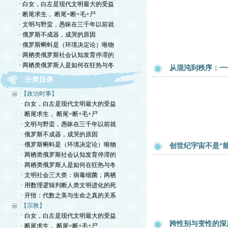
· 白女，白左是现代文明最大的受益
· 断尾求生， 断尾=断+毛+尸
· 文明与野蛮，愚昧在三千年以前就
· 俄罗斯不成器，成哭的原因
· 俄罗斯蝌蚪是（环境决定论）唯物
· 两栖类俄罗斯社会认知发育停滞的
· 两栖类俄罗斯人是如何在狂热与冬
从混沌到秩序：一
分类目录
【政治时事】
· 白女，白左是现代文明最大的受益
· 断尾求生， 断尾=断+毛+尸
· 文明与野蛮，愚昧在三千年以前就
· 俄罗斯不成器，成哭的原因
· 俄罗斯蝌蚪是（环境决定论）唯物
创世纪宇宙不是“
· 两栖类俄罗斯社会认知发育停滞的
· 两栖类俄罗斯人是如何在狂热与冬
· 文明社会三大类：病毒细菌；两栖
· 用数理逻辑判断人类文明进化的死
· 开悟：代数之美与生命之真的关系
【宗教】
· 白女，白左是现代文明最大的受益
跨性别与变性的深
· 断尾求生， 断尾=断+毛+尸