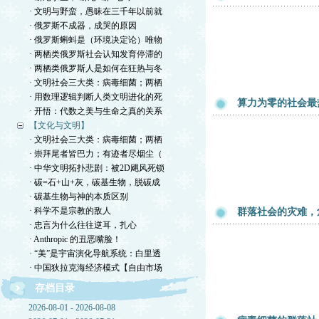
· 文明与野蛮，愚昧在三千年以前就
· 俄罗斯不成器，成哭的原因
· 俄罗斯蝌蚪是（环境决定论）唯物
· 两栖类俄罗斯社会认知发育停滞的
· 两栖类俄罗斯人是如何在狂热与冬
· 文明社会三大类：病毒细菌；两栖
· 用数理逻辑判断人类文明进化的死
算力为零的社会最
· 开悟：代数之美与生命之真的关系
【文化与文明】
· 文明社会三大类：病毒细菌；两栖
· 崇拜尾者皆巴力；有迹者尽烟尘（
· 中华文明拓扑悲剧：被2D飓风死锁
· 碳=石+山+灰，碳基生物，脱碳成
· 碳基生物与神的本质区别
· 科学不是宗教的敌人
群落社会的灾难，
· 忠言为什么往往逆耳，扎心
· Anthropic 的丑恶嘴脸！
· “美”是宇宙演化导航系统：白里透
· 中国狄拉克海经济模式【自由市场
存档目录
2026-08-01 - 2026-08-08