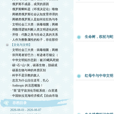
· 俄罗斯不成器，成哭的原因
· 俄罗斯蝌蚪是（环境决定论）唯物
· 两栖类俄罗斯社会认知发育停滞的
· 两栖类俄罗斯人是如何在狂热与冬
· 文明社会三大类：病毒细菌；两栖
· 用数理逻辑判断人类文明进化的死
· 开悟：代数之美与生命之真的关系
生命树，权杖与蛇
· 人作为整数属性的粒子，存在那些
【文化与文明】
· 文明社会三大类：病毒细菌；两栖
· 崇拜尾者皆巴力；有迹者尽烟尘（
· 中华文明拓扑悲剧：被2D飓风死锁
· 碳=石+山+灰，碳基生物，脱碳成
· 碳基生物与神的本质区别
· 科学不是宗教的敌人
红母牛与中华文明
· 忠言为什么往往逆耳，扎心
· Anthropic 的丑恶嘴脸！
· “美”是宇宙演化导航系统：白里透
· 中国狄拉克海经济模式【自由市场
存档目录
2026-08-01 - 2026-08-07