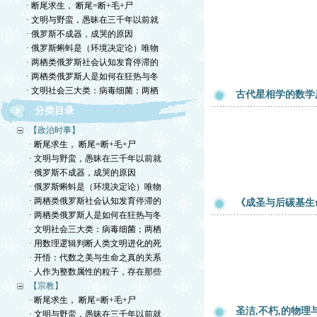
· 断尾求生， 断尾=断+毛+尸
· 文明与野蛮，愚昧在三千年以前就
· 俄罗斯不成器，成哭的原因
· 俄罗斯蝌蚪是（环境决定论）唯物
· 两栖类俄罗斯社会认知发育停滞的
· 两栖类俄罗斯人是如何在狂热与冬
· 文明社会三大类：病毒细菌；两栖
古代星相学的数学
分类目录
【政治时事】
· 断尾求生， 断尾=断+毛+尸
· 文明与野蛮，愚昧在三千年以前就
· 俄罗斯不成器，成哭的原因
· 俄罗斯蝌蚪是（环境决定论）唯物
· 两栖类俄罗斯社会认知发育停滞的
《成圣与后碳基生
· 两栖类俄罗斯人是如何在狂热与冬
· 文明社会三大类：病毒细菌；两栖
· 用数理逻辑判断人类文明进化的死
· 开悟：代数之美与生命之真的关系
· 人作为整数属性的粒子，存在那些
【宗教】
· 断尾求生， 断尾=断+毛+尸
圣洁,不朽,的物理
· 文明与野蛮，愚昧在三千年以前就