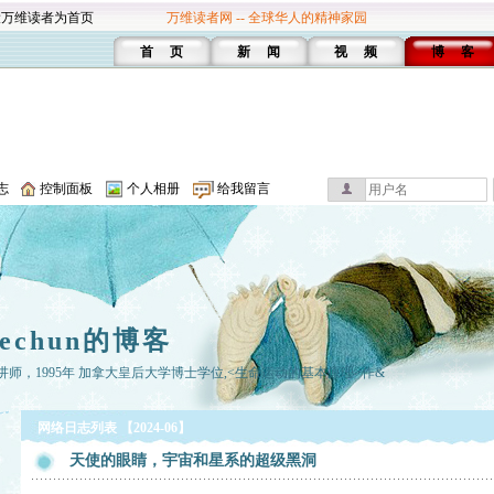
设万维读者为首页
万维读者网 -- 全球华人的精神家园
首 页
新 闻
视 频
博 客
志
控制面板
个人相册
给我留言
hechun的博客
讲师，1995年 加拿大皇后大学博士学位,<生命运动的基本原理>作&
网络日志列表 【2024-06】
天使的眼睛，宇宙和星系的超级黑洞