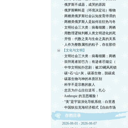
· 俄罗斯不成器，成哭的原因
· 俄罗斯蝌蚪是（环境决定论）唯物
· 两栖类俄罗斯社会认知发育停滞的
· 两栖类俄罗斯人是如何在狂热与冬
· 文明社会三大类：病毒细菌；两栖
· 用数理逻辑判断人类文明进化的死
· 开悟：代数之美与生命之真的关系
· 人作为整数属性的粒子，存在那些
【文化与文明】
· 文明社会三大类：病毒细菌；两栖
· 崇拜尾者皆巴力；有迹者尽烟尘（
· 中华文明拓扑悲剧：被2D飓风死锁
· 碳=石+山+灰，碳基生物，脱碳成
· 碳基生物与神的本质区别
· 科学不是宗教的敌人
· 忠言为什么往往逆耳，扎心
· Anthropic 的丑恶嘴脸！
· “美”是宇宙演化导航系统：白里透
· 中国狄拉克海经济模式【自由市场
存档目录
2026-08-01 - 2026-08-07