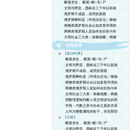
· 断尾求生， 断尾=断+毛+尸
· 文明与野蛮，愚昧在三千年以前就
· 俄罗斯不成器，成哭的原因
· 俄罗斯蝌蚪是（环境决定论）唯物
· 两栖类俄罗斯社会认知发育停滞的
· 两栖类俄罗斯人是如何在狂热与冬
· 文明社会三大类：病毒细菌；两栖
分类目录
【政治时事】
· 断尾求生， 断尾=断+毛+尸
· 文明与野蛮，愚昧在三千年以前就
· 俄罗斯不成器，成哭的原因
· 俄罗斯蝌蚪是（环境决定论）唯物
· 两栖类俄罗斯社会认知发育停滞的
· 两栖类俄罗斯人是如何在狂热与冬
· 文明社会三大类：病毒细菌；两栖
· 用数理逻辑判断人类文明进化的死
· 开悟：代数之美与生命之真的关系
· 人作为整数属性的粒子，存在那些
【宗教】
· 断尾求生， 断尾=断+毛+尸
· 文明与野蛮，愚昧在三千年以前就