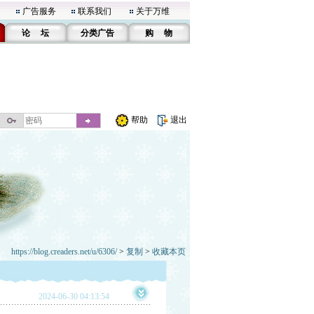
广告服务
联系我们
关于万维
论 坛
分类广告
购 物
帮助
退出
https://blog.creaders.net/u/6306/
>
复制
>
收藏本页
2024-06-30 04:13:54