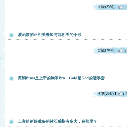
浏览(2369)
(9
波函数的正相关叠加与邪相关的干涉
浏览(2098)
(8
黄铜Brass是上帝的胸罩Bra，Gold是God的避孕套
浏览(2047)
(1
上帝给新娘准备的钻石戒指有多大，在那里？