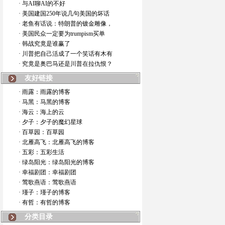
· 与AI聊AI的不好
· 美国建国250年说几句美国的坏话
· 老鱼有话说：特朗普的镀金雕像，
· 美国民众一定要为trumpism买单
· 韩战究竟是谁赢了
· 川普把自己活成了一个笑话有木有
· 究竟是奥巴马还是川普在拉仇恨？
友好链接
· 雨露：雨露的博客
· 马黑：马黑的博客
· 海云：海上的云
· 夕子：夕子的魔幻星球
· 百草园：百草园
· 北雁高飞：北雁高飞的博客
· 五彩：五彩生活
· 绿岛阳光：绿岛阳光的博客
· 幸福剧团：幸福剧团
· 莺歌燕语：莺歌燕语
· 瑾子：瑾子的博客
· 有哲：有哲的博客
分类目录