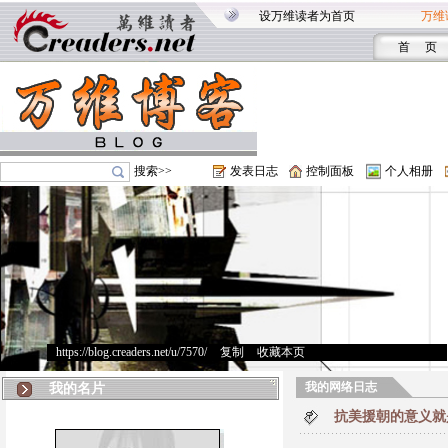
设万维读者为首页
万维
首 页
搜索>>
发表日志
控制面板
个人相册
https://blog.creaders.net/u/7570/
>
复制
>
收藏本页
我的网络日志
我的名片
抗美援朝的意义就