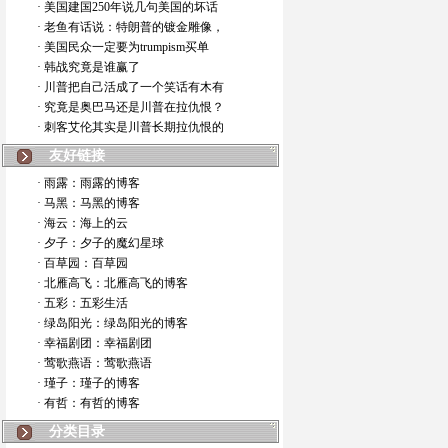
· 美国建国250年说几句美国的坏话
· 老鱼有话说：特朗普的镀金雕像，
· 美国民众一定要为trumpism买单
· 韩战究竟是谁赢了
· 川普把自己活成了一个笑话有木有
· 究竟是奥巴马还是川普在拉仇恨？
· 刺客艾伦其实是川普长期拉仇恨的
友好链接
· 雨露：雨露的博客
· 马黑：马黑的博客
· 海云：海上的云
· 夕子：夕子的魔幻星球
· 百草园：百草园
· 北雁高飞：北雁高飞的博客
· 五彩：五彩生活
· 绿岛阳光：绿岛阳光的博客
· 幸福剧团：幸福剧团
· 莺歌燕语：莺歌燕语
· 瑾子：瑾子的博客
· 有哲：有哲的博客
分类目录