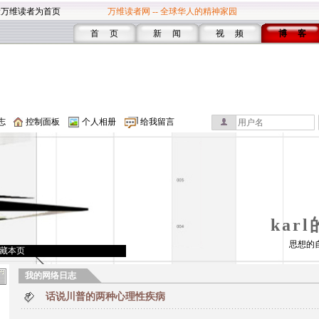
设万维读者为首页
万维读者网 -- 全球华人的精神家园
首 页
新 闻
视 频
博 客
志
控制面板
个人相册
给我留言
kar
思想的
藏本页
我的网络日志
话说川普的两种心理性疾病