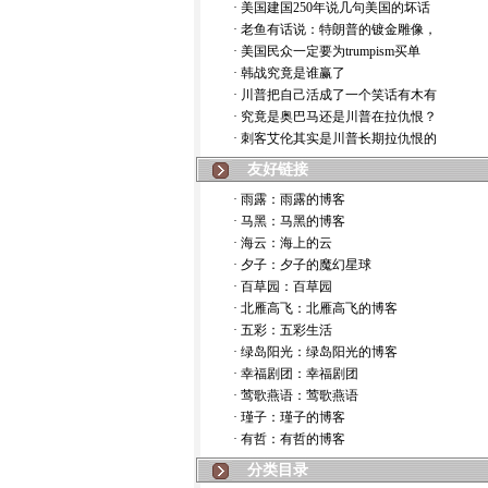
· 美国建国250年说几句美国的坏话
· 老鱼有话说：特朗普的镀金雕像，
· 美国民众一定要为trumpism买单
· 韩战究竟是谁赢了
· 川普把自己活成了一个笑话有木有
· 究竟是奥巴马还是川普在拉仇恨？
· 刺客艾伦其实是川普长期拉仇恨的
友好链接
· 雨露：雨露的博客
· 马黑：马黑的博客
· 海云：海上的云
· 夕子：夕子的魔幻星球
· 百草园：百草园
· 北雁高飞：北雁高飞的博客
· 五彩：五彩生活
· 绿岛阳光：绿岛阳光的博客
· 幸福剧团：幸福剧团
· 莺歌燕语：莺歌燕语
· 瑾子：瑾子的博客
· 有哲：有哲的博客
分类目录