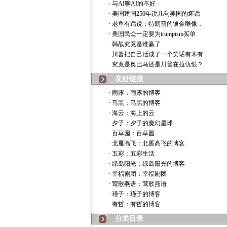
· 与AI聊AI的不好
· 美国建国250年说几句美国的坏话
· 老鱼有话说：特朗普的镀金雕像，
· 美国民众一定要为trumpism买单
· 韩战究竟是谁赢了
· 川普把自己活成了一个笑话有木有
· 究竟是奥巴马还是川普在拉仇恨？
友好链接
· 雨露：雨露的博客
· 马黑：马黑的博客
· 海云：海上的云
· 夕子：夕子的魔幻星球
· 百草园：百草园
· 北雁高飞：北雁高飞的博客
· 五彩：五彩生活
· 绿岛阳光：绿岛阳光的博客
· 幸福剧团：幸福剧团
· 莺歌燕语：莺歌燕语
· 瑾子：瑾子的博客
· 有哲：有哲的博客
分类目录