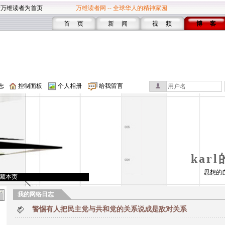
设万维读者为首页
万维读者网 -- 全球华人的精神家园
首 页
新 闻
视 频
博 客
志
控制面板
个人相册
给我留言
kar
思想的
藏本页
我的网络日志
警惕有人把民主党与共和党的关系说成是敌对关系