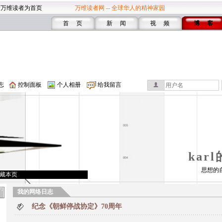
设万维读者为首页
万维读者网 -- 全球华人的精神家园
首 页
新 闻
视 频
博 客
志
控制面板
个人相册
给我留言
kar
思想的
藏本页
我的网络日志
纪念《朝鲜停战协定》70周年