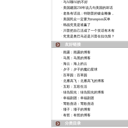
· 与AI聊AI的不好
· 美国建国250年说几句美国的坏话
· 老鱼有话说：特朗普的镀金雕像，
· 美国民众一定要为trumpism买单
· 韩战究竟是谁赢了
· 川普把自己活成了一个笑话有木有
· 究竟是奥巴马还是川普在拉仇恨？
友好链接
· 雨露：雨露的博客
· 马黑：马黑的博客
· 海云：海上的云
· 夕子：夕子的魔幻星球
· 百草园：百草园
· 北雁高飞：北雁高飞的博客
· 五彩：五彩生活
· 绿岛阳光：绿岛阳光的博客
· 幸福剧团：幸福剧团
· 莺歌燕语：莺歌燕语
· 瑾子：瑾子的博客
· 有哲：有哲的博客
分类目录