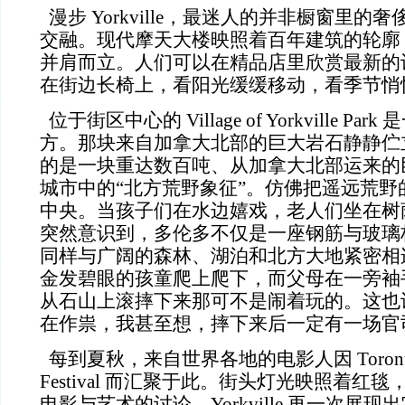
漫步 Yorkville，最迷人的并非橱窗里的
交融。现代摩天大楼映照着百年建筑的轮廓
并肩而立。人们可以在精品店里欣赏最新的
在街边长椅上，看阳光缓缓移动，看季节悄
位于街区中心的 Village of Yorkville P
方。那块来自加拿大北部的巨大岩石静静伫
的是一块重达数百吨、从加拿大北部运来的
城市中的“北方荒野象征”。仿佛把遥远荒野
中央。当孩子们在水边嬉戏，老人们坐在树
突然意识到，多伦多不仅是一座钢筋与玻璃
同样与广阔的森林、湖泊和北方大地紧密相
金发碧眼的孩童爬上爬下，而父母在一旁袖
从石山上滚摔下来那可不是闹着玩的。这也
在作祟，我甚至想，摔下来后一定有一场官
每到夏秋，来自世界各地的电影人因 Toronto Inter
Festival 而汇聚于此。街头灯光映照着红
电影与艺术的讨论。Yorkville 再一次展