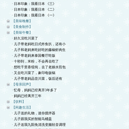
· 日本印象：我看日本 《三》
· 日本印象：我看日本 《二》
· 日本印象：我看日本 《一》
【美味晚餐】
【美食制作】
【美味午餐】
· 好久没吃川菜了
· 儿子带老妈吃日式炸鱼扒，还有小
· 儿子和老妈来吃好吃的藤椒虾肉生
· 儿子带老妈来泰国餐厅吃饭
· 十秒到，米粉，不会再去吃了
· 想吃千里香馄饨，去了老娘水煎包
· 又去吃川菜了，象印电饭锅
· 儿子带老妈品尝川菜，饭后还有
【母亲回声】
· 忆母，妈妈已经离开3年多了
· 妈妈已经离开三年
【饮料】
【闲趣生活】
· 儿子送的礼物，迷你搅拌器
· 儿子跟我买的智能马桶盖
· 儿子送我九阳免清洗变频轻音调理