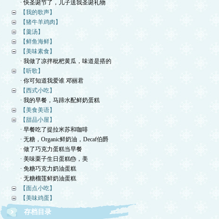
· 快圣诞节了，儿子送我圣诞礼物
【我的歌声】
【猪牛羊鸡肉】
【羹汤】
【鲜鱼海鲜】
【美味素食】
· 我做了凉拌枇杷黄瓜，味道是搭的
【听歌】
· 你可知道我爱谁 邓丽君
【西式小吃】
· 我的早餐，马蹄水配鲜奶蛋糕
【美食美语】
【甜品小屋】
· 早餐吃了提拉米苏和咖啡
· 无糖，Organic鲜奶油，Decaf伯爵
· 做了巧克力蛋糕当早餐
· 美味栗子生日蛋糕🎂，美
· 免糖巧克力奶油蛋糕
· 无糖榴莲鲜奶油蛋糕
【面点小吃】
【美味鸡蛋】
存档目录