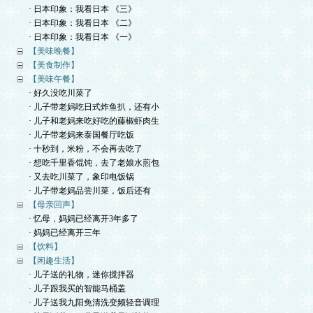
· 日本印象：我看日本 《三》
· 日本印象：我看日本 《二》
· 日本印象：我看日本 《一》
【美味晚餐】
【美食制作】
【美味午餐】
· 好久没吃川菜了
· 儿子带老妈吃日式炸鱼扒，还有小
· 儿子和老妈来吃好吃的藤椒虾肉生
· 儿子带老妈来泰国餐厅吃饭
· 十秒到，米粉，不会再去吃了
· 想吃千里香馄饨，去了老娘水煎包
· 又去吃川菜了，象印电饭锅
· 儿子带老妈品尝川菜，饭后还有
【母亲回声】
· 忆母，妈妈已经离开3年多了
· 妈妈已经离开三年
【饮料】
【闲趣生活】
· 儿子送的礼物，迷你搅拌器
· 儿子跟我买的智能马桶盖
· 儿子送我九阳免清洗变频轻音调理