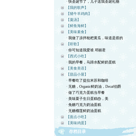
· 快圣诞节了，儿子送我圣诞礼物
【我的歌声】
【猪牛羊鸡肉】
【羹汤】
【鲜鱼海鲜】
【美味素食】
· 我做了凉拌枇杷黄瓜，味道是搭的
【听歌】
· 你可知道我爱谁 邓丽君
【西式小吃】
· 我的早餐，马蹄水配鲜奶蛋糕
【美食美语】
【甜品小屋】
· 早餐吃了提拉米苏和咖啡
· 无糖，Organic鲜奶油，Decaf伯爵
· 做了巧克力蛋糕当早餐
· 美味栗子生日蛋糕🎂，美
· 免糖巧克力奶油蛋糕
· 无糖榴莲鲜奶油蛋糕
【面点小吃】
【美味鸡蛋】
存档目录