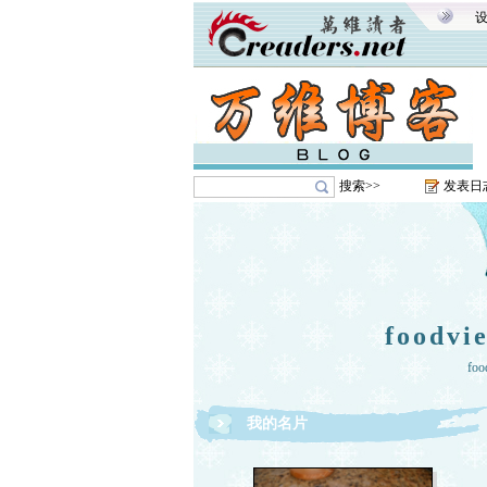
搜索>>
发表日
foodv
foo
我的名片