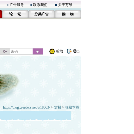
广告服务
联系我们
关于万维
论 坛
分类广告
购 物
帮助
退出
https://blog.creaders.net/u/18603/
>
复制
>
收藏本页