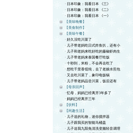
· 日本印象：我看日本 《三》
· 日本印象：我看日本 《二》
· 日本印象：我看日本 《一》
【美味晚餐】
【美食制作】
【美味午餐】
· 好久没吃川菜了
· 儿子带老妈吃日式炸鱼扒，还有小
· 儿子和老妈来吃好吃的藤椒虾肉生
· 儿子带老妈来泰国餐厅吃饭
· 十秒到，米粉，不会再去吃了
· 想吃千里香馄饨，去了老娘水煎包
· 又去吃川菜了，象印电饭锅
· 儿子带老妈品尝川菜，饭后还有
【母亲回声】
· 忆母，妈妈已经离开3年多了
· 妈妈已经离开三年
【饮料】
【闲趣生活】
· 儿子送的礼物，迷你搅拌器
· 儿子跟我买的智能马桶盖
· 儿子送我九阳免清洗变频轻音调理