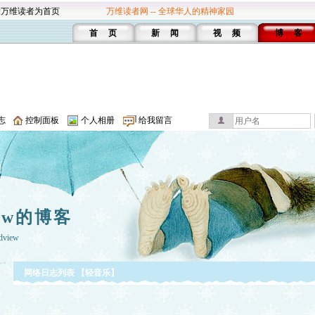
设万维读者为首页
万维读者网 -- 全球华人的精神家园
首 页
新 闻
视 频
博 客
志
控制面板
个人相册
给我留言
iew的博客
dview
网络日志列表 【轻音乐】