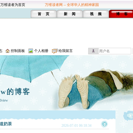
设万维读者为首页
万维读者网 -- 全球华人的精神家园
首 页
新 闻
视 频
博 客
志
控制面板
个人相册
给我留言
iew的博客
dview
道奶茶
2026-07-01 06:18:34