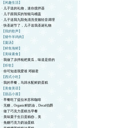
【闲趣生活】
· 儿子送的礼物，迷你搅拌器
· 儿子跟我买的智能马桶盖
· 儿子送我九阳免清洗变频轻音调理
· 快圣诞节了，儿子送我圣诞礼物
【我的歌声】
【猪牛羊鸡肉】
【羹汤】
【鲜鱼海鲜】
【美味素食】
· 我做了凉拌枇杷黄瓜，味道是搭的
【听歌】
· 你可知道我爱谁 邓丽君
【西式小吃】
· 我的早餐，马蹄水配鲜奶蛋糕
【美食美语】
【甜品小屋】
· 早餐吃了提拉米苏和咖啡
· 无糖，Organic鲜奶油，Decaf伯爵
· 做了巧克力蛋糕当早餐
· 美味栗子生日蛋糕🎂，美
· 免糖巧克力奶油蛋糕