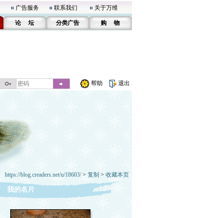
广告服务
联系我们
关于万维
论 坛
分类广告
购 物
帮助
退出
https://blog.creaders.net/u/18603/
>
复制
>
收藏本页
我的名片