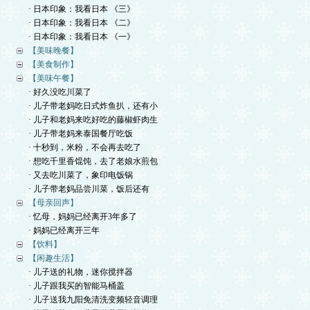
· 日本印象：我看日本 《三》
· 日本印象：我看日本 《二》
· 日本印象：我看日本 《一》
【美味晚餐】
【美食制作】
【美味午餐】
· 好久没吃川菜了
· 儿子带老妈吃日式炸鱼扒，还有小
· 儿子和老妈来吃好吃的藤椒虾肉生
· 儿子带老妈来泰国餐厅吃饭
· 十秒到，米粉，不会再去吃了
· 想吃千里香馄饨，去了老娘水煎包
· 又去吃川菜了，象印电饭锅
· 儿子带老妈品尝川菜，饭后还有
【母亲回声】
· 忆母，妈妈已经离开3年多了
· 妈妈已经离开三年
【饮料】
【闲趣生活】
· 儿子送的礼物，迷你搅拌器
· 儿子跟我买的智能马桶盖
· 儿子送我九阳免清洗变频轻音调理