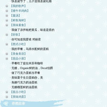
· 快圣诞节了，儿子送我圣诞礼物
【我的歌声】
【猪牛羊鸡肉】
【羹汤】
【鲜鱼海鲜】
【美味素食】
· 我做了凉拌枇杷黄瓜，味道是搭的
【听歌】
· 你可知道我爱谁 邓丽君
【西式小吃】
· 我的早餐，马蹄水配鲜奶蛋糕
【美食美语】
【甜品小屋】
· 早餐吃了提拉米苏和咖啡
· 无糖，Organic鲜奶油，Decaf伯爵
· 做了巧克力蛋糕当早餐
· 美味栗子生日蛋糕🎂，美
· 免糖巧克力奶油蛋糕
· 无糖榴莲鲜奶油蛋糕
【面点小吃】
【美味鸡蛋】
存档目录