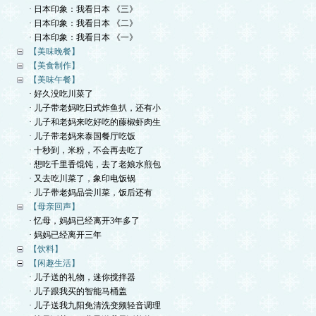
· 日本印象：我看日本 《三》
· 日本印象：我看日本 《二》
· 日本印象：我看日本 《一》
【美味晚餐】
【美食制作】
【美味午餐】
· 好久没吃川菜了
· 儿子带老妈吃日式炸鱼扒，还有小
· 儿子和老妈来吃好吃的藤椒虾肉生
· 儿子带老妈来泰国餐厅吃饭
· 十秒到，米粉，不会再去吃了
· 想吃千里香馄饨，去了老娘水煎包
· 又去吃川菜了，象印电饭锅
· 儿子带老妈品尝川菜，饭后还有
【母亲回声】
· 忆母，妈妈已经离开3年多了
· 妈妈已经离开三年
【饮料】
【闲趣生活】
· 儿子送的礼物，迷你搅拌器
· 儿子跟我买的智能马桶盖
· 儿子送我九阳免清洗变频轻音调理