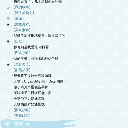
· 快圣诞节了，儿子送我圣诞礼物
【我的歌声】
【猪牛羊鸡肉】
【羹汤】
【鲜鱼海鲜】
【美味素食】
· 我做了凉拌枇杷黄瓜，味道是搭的
【听歌】
· 你可知道我爱谁 邓丽君
【西式小吃】
· 我的早餐，马蹄水配鲜奶蛋糕
【美食美语】
【甜品小屋】
· 早餐吃了提拉米苏和咖啡
· 无糖，Organic鲜奶油，Decaf伯爵
· 做了巧克力蛋糕当早餐
· 美味栗子生日蛋糕🎂，美
· 免糖巧克力奶油蛋糕
· 无糖榴莲鲜奶油蛋糕
【面点小吃】
【美味鸡蛋】
存档目录