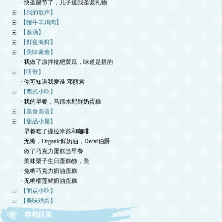
· 快圣诞节了，儿子送我圣诞礼物
【我的歌声】
【猪牛羊鸡肉】
【羹汤】
【鲜鱼海鲜】
【美味素食】
· 我做了凉拌枇杷黄瓜，味道是搭的
【听歌】
· 你可知道我爱谁 邓丽君
【西式小吃】
· 我的早餐，马蹄水配鲜奶蛋糕
【美食美语】
【甜品小屋】
· 早餐吃了提拉米苏和咖啡
· 无糖，Organic鲜奶油，Decaf伯爵
· 做了巧克力蛋糕当早餐
· 美味栗子生日蛋糕🎂，美
· 免糖巧克力奶油蛋糕
· 无糖榴莲鲜奶油蛋糕
【面点小吃】
【美味鸡蛋】
存档目录