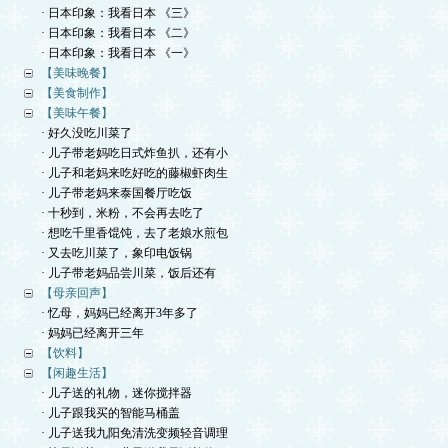
· 日本印象：我看日本 《三》
· 日本印象：我看日本 《二》
· 日本印象：我看日本 《一》
【美味晚餐】
【美食制作】
【美味午餐】
· 好久没吃川菜了
· 儿子带老妈吃日式炸鱼扒，还有小
· 儿子和老妈来吃好吃的藤椒虾肉生
· 儿子带老妈来泰国餐厅吃饭
· 十秒到，米粉，不会再去吃了
· 想吃千里香馄饨，去了老娘水煎包
· 又去吃川菜了，象印电饭锅
· 儿子带老妈品尝川菜，饭后还有
【母亲回声】
· 忆母，妈妈已经离开3年多了
· 妈妈已经离开三年
【饮料】
【闲趣生活】
· 儿子送的礼物，迷你搅拌器
· 儿子跟我买的智能马桶盖
· 儿子送我九阳免清洗变频轻音调理