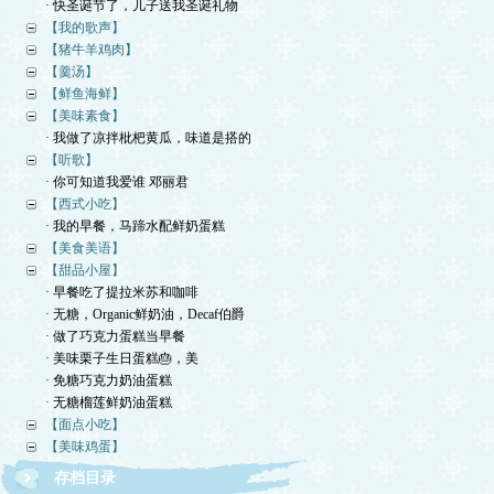
· 快圣诞节了，儿子送我圣诞礼物
【我的歌声】
【猪牛羊鸡肉】
【羹汤】
【鲜鱼海鲜】
【美味素食】
· 我做了凉拌枇杷黄瓜，味道是搭的
【听歌】
· 你可知道我爱谁 邓丽君
【西式小吃】
· 我的早餐，马蹄水配鲜奶蛋糕
【美食美语】
【甜品小屋】
· 早餐吃了提拉米苏和咖啡
· 无糖，Organic鲜奶油，Decaf伯爵
· 做了巧克力蛋糕当早餐
· 美味栗子生日蛋糕🎂，美
· 免糖巧克力奶油蛋糕
· 无糖榴莲鲜奶油蛋糕
【面点小吃】
【美味鸡蛋】
存档目录