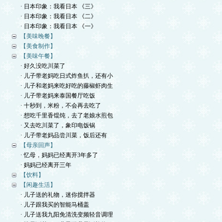
· 日本印象：我看日本 《三》
· 日本印象：我看日本 《二》
· 日本印象：我看日本 《一》
【美味晚餐】
【美食制作】
【美味午餐】
· 好久没吃川菜了
· 儿子带老妈吃日式炸鱼扒，还有小
· 儿子和老妈来吃好吃的藤椒虾肉生
· 儿子带老妈来泰国餐厅吃饭
· 十秒到，米粉，不会再去吃了
· 想吃千里香馄饨，去了老娘水煎包
· 又去吃川菜了，象印电饭锅
· 儿子带老妈品尝川菜，饭后还有
【母亲回声】
· 忆母，妈妈已经离开3年多了
· 妈妈已经离开三年
【饮料】
【闲趣生活】
· 儿子送的礼物，迷你搅拌器
· 儿子跟我买的智能马桶盖
· 儿子送我九阳免清洗变频轻音调理