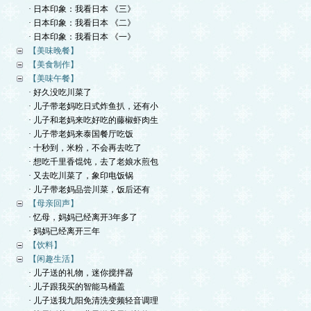
· 日本印象：我看日本 《三》
· 日本印象：我看日本 《二》
· 日本印象：我看日本 《一》
【美味晚餐】
【美食制作】
【美味午餐】
· 好久没吃川菜了
· 儿子带老妈吃日式炸鱼扒，还有小
· 儿子和老妈来吃好吃的藤椒虾肉生
· 儿子带老妈来泰国餐厅吃饭
· 十秒到，米粉，不会再去吃了
· 想吃千里香馄饨，去了老娘水煎包
· 又去吃川菜了，象印电饭锅
· 儿子带老妈品尝川菜，饭后还有
【母亲回声】
· 忆母，妈妈已经离开3年多了
· 妈妈已经离开三年
【饮料】
【闲趣生活】
· 儿子送的礼物，迷你搅拌器
· 儿子跟我买的智能马桶盖
· 儿子送我九阳免清洗变频轻音调理