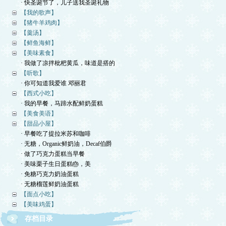
· 快圣诞节了，儿子送我圣诞礼物
【我的歌声】
【猪牛羊鸡肉】
【羹汤】
【鲜鱼海鲜】
【美味素食】
· 我做了凉拌枇杷黄瓜，味道是搭的
【听歌】
· 你可知道我爱谁 邓丽君
【西式小吃】
· 我的早餐，马蹄水配鲜奶蛋糕
【美食美语】
【甜品小屋】
· 早餐吃了提拉米苏和咖啡
· 无糖，Organic鲜奶油，Decaf伯爵
· 做了巧克力蛋糕当早餐
· 美味栗子生日蛋糕🎂，美
· 免糖巧克力奶油蛋糕
· 无糖榴莲鲜奶油蛋糕
【面点小吃】
【美味鸡蛋】
存档目录