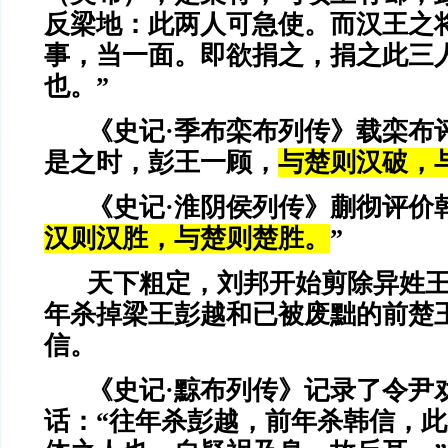
反梁地：此两人可急使。而汉王之
事，当一面。即欲捐之，捐之此三
也。”
《史记·季布栾布列传》载栾布
是之时，彭王一顾，
与楚则汉破，
《史记·淮阴侯列传》蒯彻评价
汉则汉胜，与楚则楚胜。
”
天下粗定，刘邦开始剪除异姓王
年杀掉梁王彭越和已被废黜的前楚
信。
《史记·黥布列传》记录了令尹
话：“往年杀彭越，前年杀韩信，