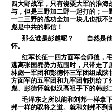
四大野战军，只有饶粟大军的淮海
与，但是三野加二野一起打的；一
一二三野的战功全加一块儿也抵不
彪是中共的韩信！
那么谁是彭越呢？——自然是
怀。
红军长征一四方面军会师後，
逃离张国焘势力范围时，只带走了
林彪一军团和彭德怀三军团组成陕
方面军的五军团和九军团都扔给了
彪、彭德怀就似汉高祖手下的韩彭
毛泽东之所以能和刘邦一样拿
邦一样的驭将之道。就和刘邦不到