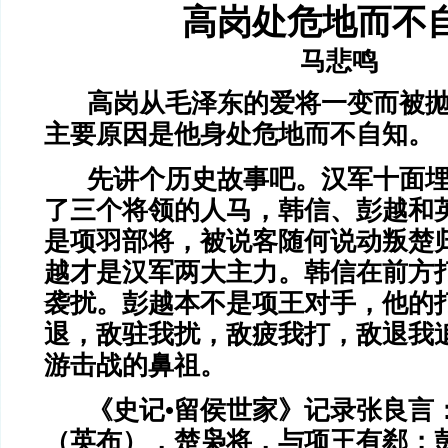
高岗处危地而不
马悲鸣
高岗从毛泽东的爱将一变而被
主要原因是他身处危地而不自知。
先讲个历史故事吧。汉军十面
了三个将领的人马，韩信、彭越和
是项羽部将，被说客随何说动叛楚
越才是汉军两大主力。韩信在前方
袭扰。彭越本不是项王对手，他的
退，敌驻我扰，敌疲我打，敌退我
游击战的鼻祖。
《史记•留侯世家》记录张良言
（英布），楚枭将，与项王有郄；