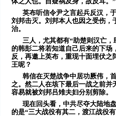
体之人也。自疑祸及身，故反耳。”
英布听信令尹之言起兵反汉，于
刘邦击灭。刘邦本人也因之受伤，于
治。
三人，尤其都有“助楚则汉亡，
的韩彭二将若知道自己后来的下场
反，再邀上英布，重现十面埋伏之
王呢？
韩信在灭楚战争中居功厥伟，
之。然二人在垓下最后一战之前并
容易就被刘邦吕雉夫妇分别剪除。
现在回头看，中共尽夺大陆地
的是“三大战役有其二，渡江战役有