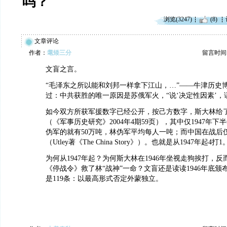
吗？
浏览(3247)
(8)
文章评论
作者：
耄矮三分
留言时间：20
文盲之言。
“毛泽东之所以能和刘邦一样拿下江山，…”——牛津历史
过：中共获胜的唯一原因是苏俄军火，“说‘决定性因素’，
如今双方所获军援数字已经公开，按己方数字，斯大林给了
（《军事历史研究》2004年4期59页），其中仅1947年
伪军的就有50万吨，林伪军平均每人一吨；而中国在战后仅获
（Utley著《The China Story》）。也就是从1947年起4打1
为何从1947年起？为何斯大林在1946年坐视走狗挨打，
《停战令》救了林“战神”一命？文盲还是读读1946年底
是119条：以最高形式否定外蒙独立。