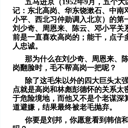
五马进京（1952年9月，五个
记：东北高岗、华东饶漱石、中南
小平、西北习仲勋调入北京）的第
刘少奇、周恩来、陈云、邓小平关
前是一直喜欢高岗的；能干，点子
人忠诚。
那为什么在刘少奇、周恩来、
岗翻脸时，毛不帮高岗一把呢？
除了这毛朱以外的四大巨头太
点就是高岗和林彪彭德怀的关系太
于危险境地，而他又不是个老谋深
道避嫌，结果最终被老毛抛弃。
你要是刘邦，你愿意看到韩信