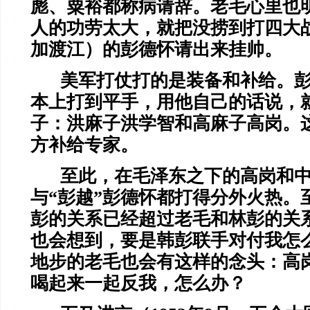
彪、粟裕都称病请辞。老毛心里也
人的功劳太大，就把没捞到打四大
加渡江）的彭德怀请出来挂帅。
美军打仗打的是装备和补给。
本上打到平手，用他自己的话说，
子：洪麻子洪学智和高麻子高岗。
方补给专家。
至此，在毛泽东之下的高岗和中
与“彭越”彭德怀都打得分外火热。
彭的关系已经超过老毛和林彭的关
也会想到，要是韩彭联手对付我怎
地步的老毛也会有这样的念头：高
喝起来一起反我，怎么办？