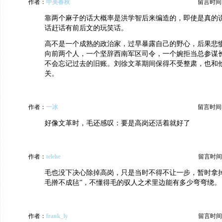
作者：
中美春秋
留言时间：20
靠两个麻子的话大概率是洪学智后来编造的，即使是真的
话赶话有前后文的玩笑话。
高不是一个成熟的政治家，过早暴露自己的野心，后果悲
向前两个人，一个坚辞西南军区司令，一个婉拒当总参谋
不会忘记过去的旧账。刘徐文革期间保得不受整肃，也和
关。
作者：
一冰
留言时间：20
好像文革时，毛还感叹：要是高岗还活着就好了
作者：
telehe
留言时间：20
毛也没下决心除掉高岗，只是当时不得不让一步，暂时拿掉
毛擀不成毡”，不懂得毛的驭人之术里边能有多少弯弯绕。
作者：
frank_ly
留言时间：20