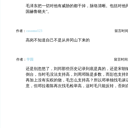
毛泽东把一切对他有威胁的都干掉，脉络清晰。包括对他死
国赫鲁晓夫”。
作者：
cosomo123
留言时间：20
高岗不知道自己不是从井冈山下来的
作者：
学园
留言时间：20
还是别忽悠了，刘邦那些历史记录到底是真的，还是宋朝
倒台，当时毛没法支持高，刘周邓陈是多数，而彭也支持
再加上没有实权的饶，毛怎么支持高？所以邓单独找毛谈
意，但邓拉着陈再次找毛检举高，这时毛只能反转，否则