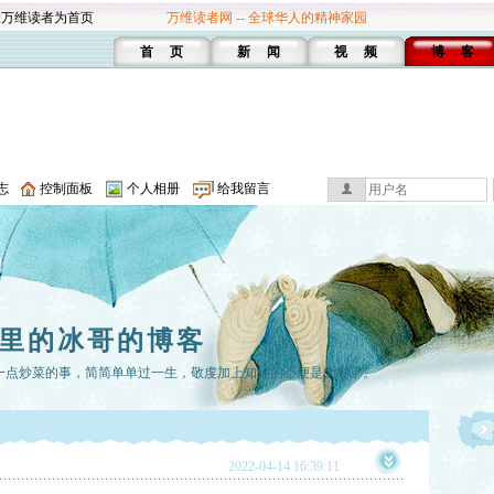
设万维读者为首页
万维读者网 -- 全球华人的精神家园
首 页
新 闻
视 频
博 客
志
控制面板
个人相册
给我留言
里的冰哥的博客
一点炒菜的事，简简单单过一生，敬虔加上知足的心便是大利了。
2022-04-14 16:39:11