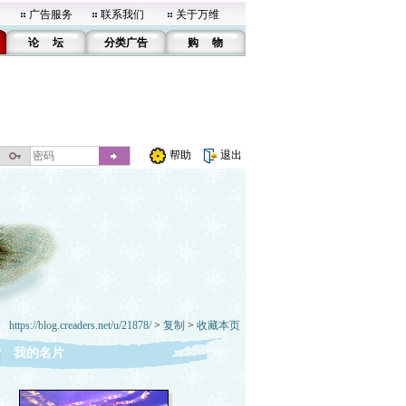
广告服务
联系我们
关于万维
论 坛
分类广告
购 物
帮助
退出
https://blog.creaders.net/u/21878/
>
复制
>
收藏本页
我的名片