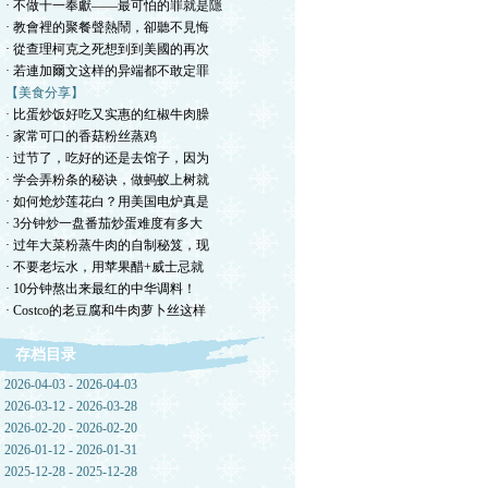
· 不做十一奉獻——最可怕的罪就是隱
· 教會裡的聚餐聲熱鬧，卻聽不見悔
· 從查理柯克之死想到到美國的再次
· 若連加爾文这样的异端都不敢定罪
【美食分享】
· 比蛋炒饭好吃又实惠的红椒牛肉臊
· 家常可口的香菇粉丝蒸鸡
· 过节了，吃好的还是去馆子，因为
· 学会弄粉条的秘诀，做蚂蚁上树就
· 如何炝炒莲花白？用美国电炉真是
· 3分钟炒一盘番茄炒蛋难度有多大
· 过年大菜粉蒸牛肉的自制秘笈，现
· 不要老坛水，用苹果醋+威士忌就
· 10分钟熬出来最红的中华调料！
· Costco的老豆腐和牛肉萝卜丝这样
存档目录
2026-04-03 - 2026-04-03
2026-03-12 - 2026-03-28
2026-02-20 - 2026-02-20
2026-01-12 - 2026-01-31
2025-12-28 - 2025-12-28