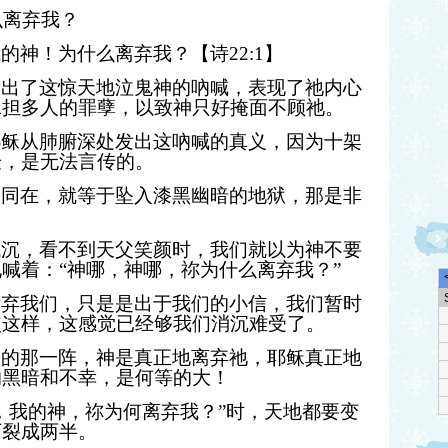
么离弃我？
我的神！为什么离弃我？【诗
22:1
】
发出了这惊天地泣鬼神的吶喊，表现了祂内心
承担多人的罪孽，以致神只好掩面不顾祂。
耶稣从肺腑深处发出这吶喊的真义，因为十架
验，是无法言传的。
的同在，就等于坠入漆黑幽暗的地狱，那是非
低沉，看不到天父笑颜时，我们就以为神不要
喊着：“神哪，神哪，祢为什么离弃我？”
遗弃我们，只是是出于我们的小信，我们暂时
使这样，这感觉已经够我们消沉难受了。
架的那一阵，神是真正地离弃祂，耶稣真正地
的黑暗和不幸，是何等的大！
，我的神，祢为何离弃我？
”
时，天地都要变
下裂成两半。