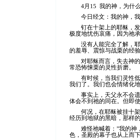
4
月
15
我的神，为什
今日经文：我的神，
钉在十架上的耶稣，
极度地忧伤哀痛，因为祂
没有人能完全了解，
的羞辱、震惊与战栗的经
对耶稣而言，失去神
常恐怖悚栗的灵性折磨。
有时候，当我们灵性
我们了。我们也会情绪化地
事实上，天父永不会
体会不到祂的同在。但即
何况，在耶稣被挂十
经历到地狱的黑暗，那样
难怪祂喊着：
”
我的神
色，圣殿的幕子也从上而