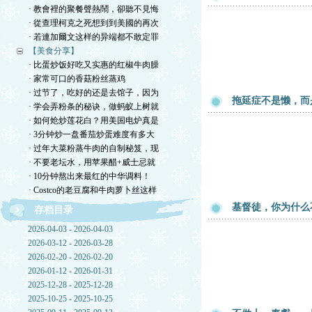
· 教會裡的聚餐聲熱鬧，卻聽不見悔
· 從查理柯克之死想到到美國的再次
· 若連加爾文这样的异端都不敢定罪
【美食分享】
· 比蛋炒饭好吃又实惠的红椒牛肉臊
· 家常可口的香菇粉丝蒸鸡
· 过节了，吃好的还是去馆子，因为
拖延症不是懒，而
· 学会弄粉条的秘诀，做蚂蚁上树就
· 如何炝炒莲花白？用美国电炉真是
· 3分钟炒一盘番茄炒蛋难度有多大
· 过年大菜粉蒸牛肉的自制秘笈，现
· 不要老坛水，用苹果醋+威士忌就
· 10分钟熬出来最红的中华调料！
· Costco的老豆腐和牛肉萝卜丝这样
基督徒，你为什么
存档目录
2026-04-03 - 2026-04-03
2026-03-12 - 2026-03-28
2026-02-20 - 2026-02-20
2026-01-12 - 2026-01-31
2025-12-28 - 2025-12-28
2025-10-25 - 2025-10-25