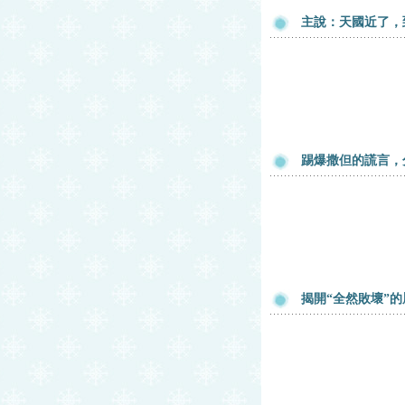
主說：天國近了，
踢爆撒但的謊言，
揭開“全然敗壞”