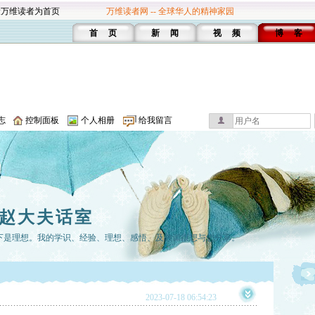
设万维读者为首页
万维读者网 -- 全球华人的精神家园
首 页
新 闻
视 频
博 客
志
控制面板
个人相册
给我留言
赵大夫话室
下是理想。我的学识、经验、理想、感悟、及教训很想与您分享。
2023-07-18 06:54:23