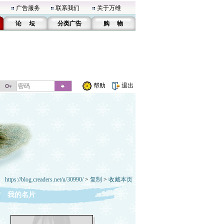
广告服务
联系我们
关于万维
论 坛
分类广告
购 物
帮助
退出
https://blog.creaders.net/u/30990/
>
复制
>
收藏本页
我的名片