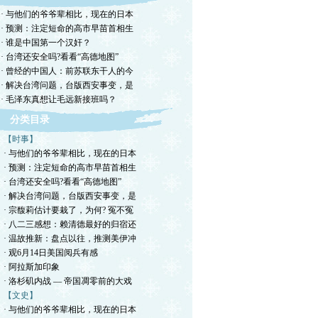
· 与他们的爷爷辈相比，现在的日本
· 预测：注定短命的高市早苗首相生
· 谁是中国第一个汉奸？
· 台湾还安全吗?看看“高德地图”
· 曾经的中国人：前苏联东干人的今
· 解决台湾问题，台版西安事变，是
· 毛泽东真想让毛远新接班吗？
分类目录
【时事】
· 与他们的爷爷辈相比，现在的日本
· 预测：注定短命的高市早苗首相生
· 台湾还安全吗?看看“高德地图”
· 解决台湾问题，台版西安事变，是
· 宗馥莉估计要栽了，为何? 冤不冤
· 八二三感想：赖清德最好的归宿还
· 温故推新：盘点以往，推测美伊冲
· 观6月14日美国阅兵有感
· 阿拉斯加印象
· 洛杉矶内战 — 帝国凋零前的大戏
【文史】
· 与他们的爷爷辈相比，现在的日本