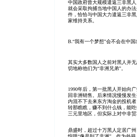
中国政府曾大规模遣返三非黑人
就会采取拘捕当地中国人的办法
件，恰恰与中国大力遣返三非黑
家维持关系。
B.
“
我有一个梦想
”
会不会在中国
其实大多数国人之前对黑人并无
切地称他们为“非洲兄弟”。
1990
年后，第一批黑人开始向广
回非洲销售。后来情况慢慢发生
内混不下去来东方淘金的投机者
转那瞧瞧，赚不到什么钱，能吃
三元里地区，但实际上对中非贸
鼎盛时，超过十万黑人定居广州
惊呼“像是到了非洲”。作为外