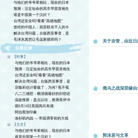
· 与他们的爷爷辈相比，现在的日本
· 预测：注定短命的高市早苗首相生
· 谁是中国第一个汉奸？
· 台湾还安全吗?看看“高德地图”
· 曾经的中国人：前苏联东干人的今
· 解决台湾问题，台版西安事变，是
· 毛泽东真想让毛远新接班吗？
关于农管，由近日
分类目录
【时事】
· 与他们的爷爷辈相比，现在的日本
· 预测：注定短命的高市早苗首相生
· 台湾还安全吗?看看“高德地图”
· 解决台湾问题，台版西安事变，是
· 宗馥莉估计要栽了，为何? 冤不冤
俄乌之战深层缘由
· 八二三感想：赖清德最好的归宿还
· 温故推新：盘点以往，推测美伊冲
· 观6月14日美国阅兵有感
· 阿拉斯加印象
· 洛杉矶内战 — 帝国凋零前的大戏
【文史】
· 与他们的爷爷辈相比，现在的日本
郭沫若与文革
· 谁是中国第一个汉奸？