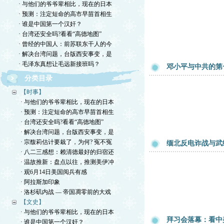
· 与他们的爷爷辈相比，现在的日本
· 预测：注定短命的高市早苗首相生
· 谁是中国第一个汉奸？
· 台湾还安全吗?看看“高德地图”
· 曾经的中国人：前苏联东干人的今
· 解决台湾问题，台版西安事变，是
· 毛泽东真想让毛远新接班吗？
邓小平与中共的第
分类目录
【时事】
· 与他们的爷爷辈相比，现在的日本
· 预测：注定短命的高市早苗首相生
· 台湾还安全吗?看看“高德地图”
· 解决台湾问题，台版西安事变，是
· 宗馥莉估计要栽了，为何? 冤不冤
缅北反电诈战与武
· 八二三感想：赖清德最好的归宿还
· 温故推新：盘点以往，推测美伊冲
· 观6月14日美国阅兵有感
· 阿拉斯加印象
· 洛杉矶内战 — 帝国凋零前的大戏
【文史】
· 与他们的爷爷辈相比，现在的日本
拜习会落幕：看中
· 谁是中国第一个汉奸？