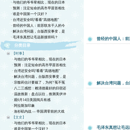
· 与他们的爷爷辈相比，现在的日本
· 预测：注定短命的高市早苗首相生
· 谁是中国第一个汉奸？
· 台湾还安全吗?看看“高德地图”
· 曾经的中国人：前苏联东干人的今
· 解决台湾问题，台版西安事变，是
· 毛泽东真想让毛远新接班吗？
曾经的中国人：前
分类目录
【时事】
· 与他们的爷爷辈相比，现在的日本
· 预测：注定短命的高市早苗首相生
· 台湾还安全吗?看看“高德地图”
· 解决台湾问题，台版西安事变，是
· 宗馥莉估计要栽了，为何? 冤不冤
解决台湾问题，台
· 八二三感想：赖清德最好的归宿还
· 温故推新：盘点以往，推测美伊冲
· 观6月14日美国阅兵有感
· 阿拉斯加印象
· 洛杉矶内战 — 帝国凋零前的大戏
【文史】
· 与他们的爷爷辈相比，现在的日本
毛泽东真想让毛远
· 谁是中国第一个汉奸？