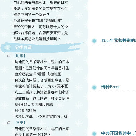
· 与他们的爷爷辈相比，现在的日本
· 预测：注定短命的高市早苗首相生
· 谁是中国第一个汉奸？
· 台湾还安全吗?看看“高德地图”
· 曾经的中国人：前苏联东干人的今
· 解决台湾问题，台版西安事变，是
· 毛泽东真想让毛远新接班吗？
1955年元帅授衔
分类目录
【时事】
· 与他们的爷爷辈相比，现在的日本
· 预测：注定短命的高市早苗首相生
· 台湾还安全吗?看看“高德地图”
· 解决台湾问题，台版西安事变，是
· 宗馥莉估计要栽了，为何? 冤不冤
情种Peter
· 八二三感想：赖清德最好的归宿还
· 温故推新：盘点以往，推测美伊冲
· 观6月14日美国阅兵有感
· 阿拉斯加印象
· 洛杉矶内战 — 帝国凋零前的大戏
【文史】
· 与他们的爷爷辈相比，现在的日本
中共开国将帅中，
· 谁是中国第一个汉奸？