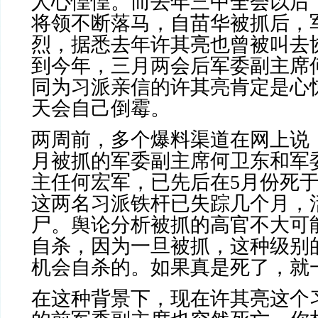
人心惶惶。而去年三中全会以后
将领不断落马，自苗华被抓后，
烈，据悉去年许其亮也曾被叫去
到今年，三月两会后军委副主席
同为习派亲信的许其亮肯定是心
天会自己倒霉。
两周前，多个爆料渠道在网上说
月被抓的军委副主席何卫东和军
主任何宏军，已先后在
5
月份死
这两名习派铁杆已失踪几个月，
尸。舆论分析被抓的高官不大可
自杀，因为一旦被抓，这种级别
机会自杀的。如果真是死了，就
在这种背景下，现在许其亮这个