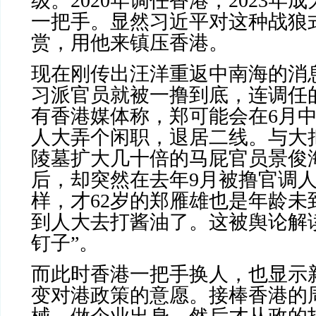
级。
2020
年调任香港，
2023
年成
一把手。显然习近平对这种战狼
赏，用他来镇压香港。
现在刚传出汪洋重返中南海的消
习派官员就被一撸到底，连调任
有香港媒体称，郑可能会在
6
月
人大弄个闲职，退居二线。与大
陵墓扩大几十倍的马屁官员景俊
后，却突然在去年
9
月被撸官调
样，才
62
岁的郑雁雄也是年龄未
到人大去打酱油了。这被舆论解
钉子”。
而此时香港一把手换人，也显示
变对港政策的意愿。接棒香港的