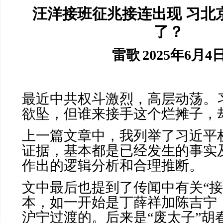
汪洋接班征兆接连出现 习北
了？
雷歌
2025
年
6
月
4
最近中共权斗激烈，高层动荡。
欲坠，但谁来接手这个烂摊子，
上一篇文章中，我列举了习近平
证据，基本都是已经发生的事实
作出的逻辑分析和合理推断。
文中最后也提到了传闻中有关“接
本，如一开始是丁薛祥加陈吉宁
沪宁过渡的。后来是“废太子”胡