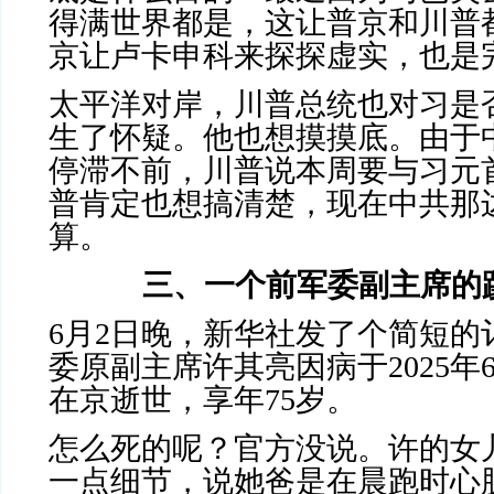
得满世界都是，这让普京和川普
京让卢卡申科来探探虚实，也是
太平洋对岸，川普总统也对习是
生了怀疑。他也想摸摸底。由于
停滞不前，川普说本周要与习元
普肯定也想搞清楚，现在中共那
算。
三、一个前军委副主席的
6
月
2
日晚，新华社发了个简短的
委原副主席许其亮因病于
2025
年
在京逝世，享年
75
岁。
怎么死的呢？官方没说。许的女
一点细节，说她爸是在晨跑时心