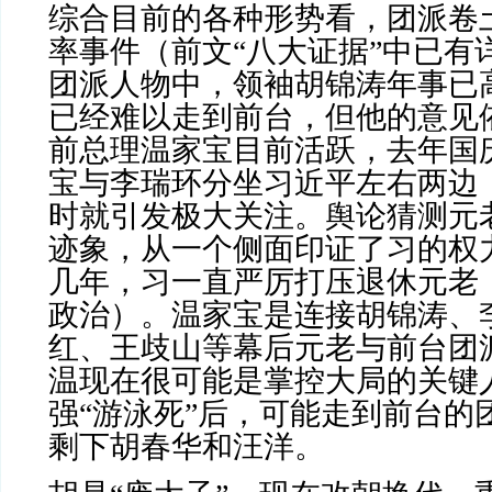
综合目前的各种形势看，团派卷
率事件（前文“八大证据”中已有
团派人物中，领袖胡锦涛年事已
已经难以走到前台，但他的意见
前总理温家宝目前活跃，去年国
宝与李瑞环分坐习近平左右两边
时就引发极大关注。舆论猜测元
迹象，从一个侧面印证了习的权
几年，习一直严厉打压退休元老
政治）。温家宝是连接胡锦涛、
红、王歧山等幕后元老与前台团
温现在很可能是掌控大局的关键
强“游泳死”后，可能走到前台的
剩下胡春华和汪洋。