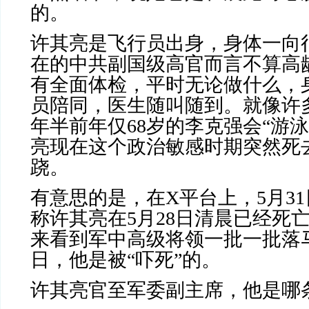
的。
许其亮是飞行员出身，身体一向
在的中共副国级高官而言不算高
有全面体检，平时无论做什么，
员陪同，医生随叫随到。就像许
年半前年仅
68
岁的李克强会“游泳
亮现在这个政治敏感时期突然死
跷。
有意思的是，在
X
平台上，
5
月
31
称许其亮在
5
月
28
日清晨已经死
来看到军中高级将领一批一批落
日，他是被“吓死”的。
许其亮官至军委副主席，他是哪