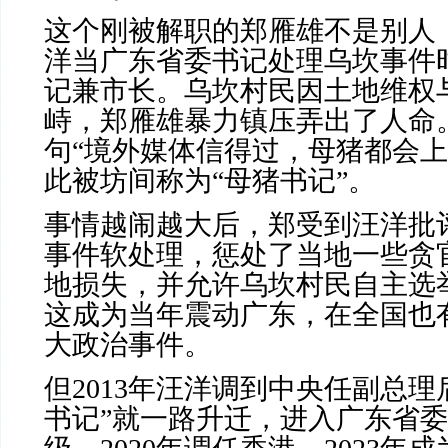
这个刚被解职的郑雁雄不是别人
洋当广东省委书记处理乌坎事件
记兼市长。乌坎村民因土地维权
峙，郑雁雄暴力镇压弄出了人命
句“境外媒体信得过，母猪都会上
此被坊间称为“母猪书记”。
事情越闹越大后，郑受到汪洋批
事件软处理，惩处了当地一些贪
地损失，并允许乌坎村民自主选
这成为当年震动广东，在全国也
大政治事件。
但
2013
年汪洋调到中央任副总理
书记”就一路升迁，进入广东省