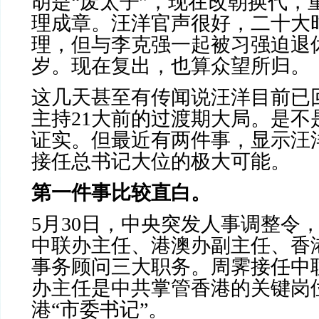
胡是“废太子”，现在改朝换代，
理成章。汪洋官声很好，二十大
理，但与李克强一起被习强迫退
岁。现在复出，也算众望所归。
这几天甚至有传闻说汪洋目前已
主持
21
大前的过渡期大局。是不
证实。但最近有两件事，显示汪
接任总书记大位的极大可能。
第一件事比较直白。
5
月
30
日，中央突发人事调整令
中联办主任、港澳办副主任、香
事务顾问三大职务。周霁接任中
办主任是中共掌管香港的关键岗
港“市委书记”。