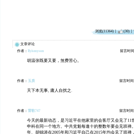
浏览(11364)
(30)
文章评论
作者：
llyismyson
留言时间：20
胡温张既要又要，煞费苦心。
作者：
玉质
留言时间：20
天下本无事, 庸人自扰之.
作者：
雷歌747
留言时间：20
今天的最新动态，是习近平在他家里的会客厅又会见了11
申科在同一个地方。中共党魁每逢十的整数年要会见班禅。之
年、胡锦涛在2005年和习近平自己在2015年均会见了班