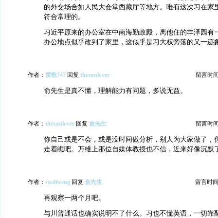
的外交场合如人民大会堂西藏厅等地方。唯有这次习在家
符合常理的。
习近平原来的办公室在中南海勤政殿，离他住的丰泽园有
办公地点似乎改到了家里，这似乎是习大权旁落的又一迹
作者：
雷歌747
回复
thesunlover
留言时间：2
俞先生是真不懂，理解能力有问题，多说无益。
作者：
thesunlover
回复
俞先生
留言时间：2
你自己或是不会，或是没时间做分析，别人为大家做了，
走着瞧吧。万维上那位自媒体教授也不信，近来好像沉默
作者：
suoliweng
回复
俞先生
留言时间：20
再观察一两个月吧。
与川普通话也确实说明不了什么。习也不懂英语，一切靠