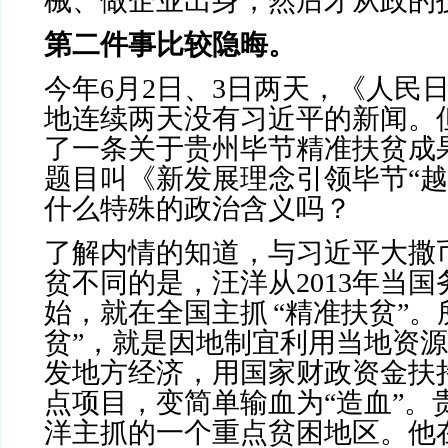
械、做企业出身，然后才从政的
第二件事比较隐晦。
今年
6
月
2
日、
3
日两天，《人民
地连续两天没有习近平的新闻。
了一条关于贵州毕节精准扶贫成
题目叫《新发展理念引领毕节“越
什么特殊的政治含义吗？
了解内情的知道，与习近平大撒
贫不同的是，汪洋从
2013
年当国
始，就在全国主抓
“精准扶贫”。
贫”，就是因地制宜利用当地资
发地方经济，用国家财政资金扶
点项目，变简单输血为“造血”。
洋主抓的一个重点贫困地区。他