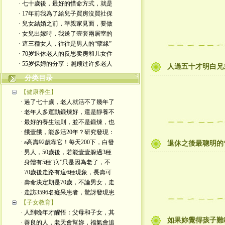
· 七十歲後，最好的惜命方式，就是
· 17年前我為了給兒子買房沒買社保
· 兒女結婚之前，準親家見面，要做
· 女兒出嫁時，我送了壹套兩居室的
· 這三種女人，往往是男人的“孽緣”
· 70岁退休老人的反思卖房和儿女住
· 55岁保姆的分享：照顾过许多老人
人過五十才明白兄
分类目录
【健康养生】
· 過了七十歲，老人就活不了幾年了
· 老年人多運動鍛煉好，還是靜養不
· 最好的養生法則，並不是鍛煉，也
· 餓壹餓，能多活20年？研究發現：
· a高壽92歲靠它！每天200下，白發
退休之後最聰明的
· 男人，50歲後，若能壹壹躲過3種
· 身體有5種“病”只是因為老了，不
· 70歲後走路有這6種現象，長壽可
· 壽命決定期是70歲，不論男女，走
· 走訪3596名癡呆患者，驚訝發現患
【子女教育】
· 人到晚年才醒悟：父母和子女，其
如果妳覺得孩子難
· 善良的人，老天會幫妳，福氣會追