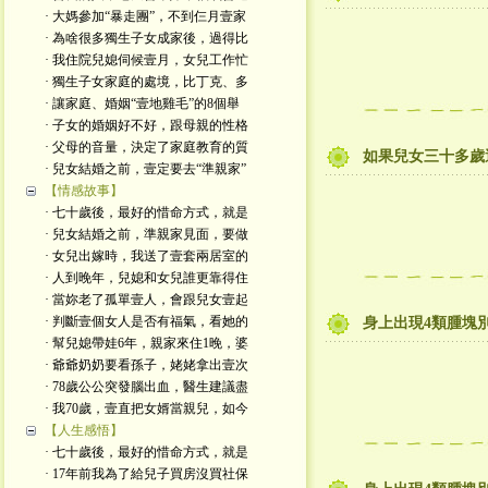
· 大媽參加“暴走團”，不到仨月壹家
· 為啥很多獨生子女成家後，過得比
· 我住院兒媳伺候壹月，女兒工作忙
· 獨生子女家庭的處境，比丁克、多
· 讓家庭、婚姻“壹地雞毛”的8個舉
· 子女的婚姻好不好，跟母親的性格
· 父母的音量，決定了家庭教育的質
如果兒女三十多歲
· 兒女結婚之前，壹定要去“準親家”
【情感故事】
· 七十歲後，最好的惜命方式，就是
· 兒女結婚之前，準親家見面，要做
· 女兒出嫁時，我送了壹套兩居室的
· 人到晚年，兒媳和女兒誰更靠得住
· 當妳老了孤單壹人，會跟兒女壹起
· 判斷壹個女人是否有福氣，看她的
身上出現4類腫塊別
· 幫兒媳帶娃6年，親家來住1晚，婆
· 爺爺奶奶要看孫子，姥姥拿出壹次
· 78歲公公突發腦出血，醫生建議盡
· 我70歲，壹直把女婿當親兒，如今
【人生感悟】
· 七十歲後，最好的惜命方式，就是
· 17年前我為了給兒子買房沒買社保