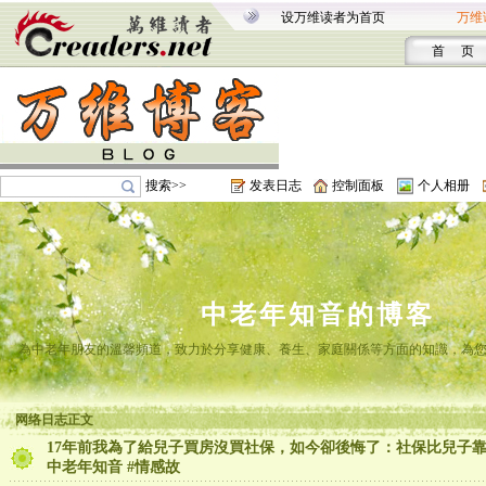
设万维读者为首页
万维
首 页
搜索>>
发表日志
控制面板
个人相册
中老年知音的博客
為中老年朋友的溫馨頻道，致力於分享健康、養生、家庭關係等方面的知識，為
网络日志正文
17年前我為了給兒子買房沒買社保，如今卻後悔了：社保比兒子靠
中老年知音 #情感故