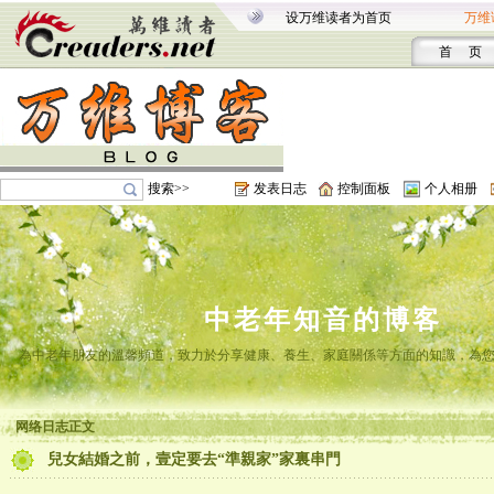
设万维读者为首页
万维
首 页
搜索>>
发表日志
控制面板
个人相册
中老年知音的博客
為中老年朋友的溫馨頻道，致力於分享健康、養生、家庭關係等方面的知識，為
网络日志正文
兒女結婚之前，壹定要去“準親家”家裏串門