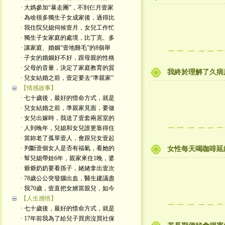
· 大媽參加“暴走團”，不到仨月壹家
· 為啥很多獨生子女成家後，過得比
· 我住院兒媳伺候壹月，女兒工作忙
· 獨生子女家庭的處境，比丁克、多
· 讓家庭、婚姻“壹地雞毛”的8個舉
· 子女的婚姻好不好，跟母親的性格
· 父母的音量，決定了家庭教育的質
我終於理解了久病
· 兒女結婚之前，壹定要去“準親家”
【情感故事】
· 七十歲後，最好的惜命方式，就是
· 兒女結婚之前，準親家見面，要做
· 女兒出嫁時，我送了壹套兩居室的
· 人到晚年，兒媳和女兒誰更靠得住
· 當妳老了孤單壹人，會跟兒女壹起
· 判斷壹個女人是否有福氣，看她的
女性每天喝咖啡延
· 幫兒媳帶娃6年，親家來住1晚，婆
· 爺爺奶奶要看孫子，姥姥拿出壹次
· 78歲公公突發腦出血，醫生建議盡
· 我70歲，壹直把女婿當親兒，如今
【人生感悟】
· 七十歲後，最好的惜命方式，就是
· 17年前我為了給兒子買房沒買社保