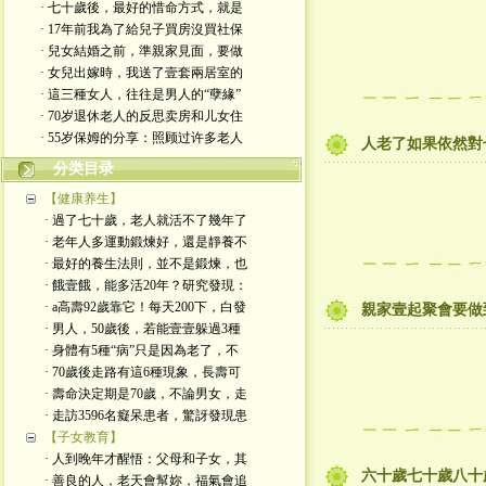
· 七十歲後，最好的惜命方式，就是
· 17年前我為了給兒子買房沒買社保
· 兒女結婚之前，準親家見面，要做
· 女兒出嫁時，我送了壹套兩居室的
· 這三種女人，往往是男人的“孽緣”
· 70岁退休老人的反思卖房和儿女住
· 55岁保姆的分享：照顾过许多老人
人老了如果依然對
分类目录
【健康养生】
· 過了七十歲，老人就活不了幾年了
· 老年人多運動鍛煉好，還是靜養不
· 最好的養生法則，並不是鍛煉，也
· 餓壹餓，能多活20年？研究發現：
· a高壽92歲靠它！每天200下，白發
親家壹起聚會要做
· 男人，50歲後，若能壹壹躲過3種
· 身體有5種“病”只是因為老了，不
· 70歲後走路有這6種現象，長壽可
· 壽命決定期是70歲，不論男女，走
· 走訪3596名癡呆患者，驚訝發現患
【子女教育】
· 人到晚年才醒悟：父母和子女，其
六十歲七十歲八十
· 善良的人，老天會幫妳，福氣會追