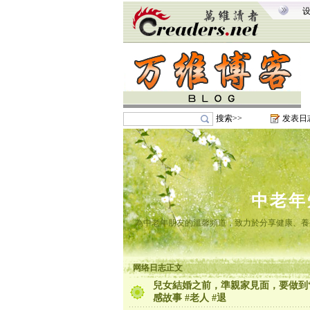
搜索>>
发表日
中老年
為中老年朋友的溫馨頻道，致力於分享健康、養
网络日志正文
兒女結婚之前，準親家見面，要做到“
感故事 #老人 #退