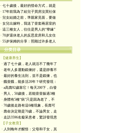
· 七十歲後，最好的惜命方式，就是
· 17年前我為了給兒子買房沒買社保
· 兒女結婚之前，準親家見面，要做
· 女兒出嫁時，我送了壹套兩居室的
· 這三種女人，往往是男人的“孽緣”
· 70岁退休老人的反思卖房和儿女住
· 55岁保姆的分享：照顾过许多老人
分类目录
【健康养生】
· 過了七十歲，老人就活不了幾年了
· 老年人多運動鍛煉好，還是靜養不
· 最好的養生法則，並不是鍛煉，也
· 餓壹餓，能多活20年？研究發現：
· a高壽92歲靠它！每天200下，白發
· 男人，50歲後，若能壹壹躲過3種
· 身體有5種“病”只是因為老了，不
· 70歲後走路有這6種現象，長壽可
· 壽命決定期是70歲，不論男女，走
· 走訪3596名癡呆患者，驚訝發現患
【子女教育】
· 人到晚年才醒悟：父母和子女，其