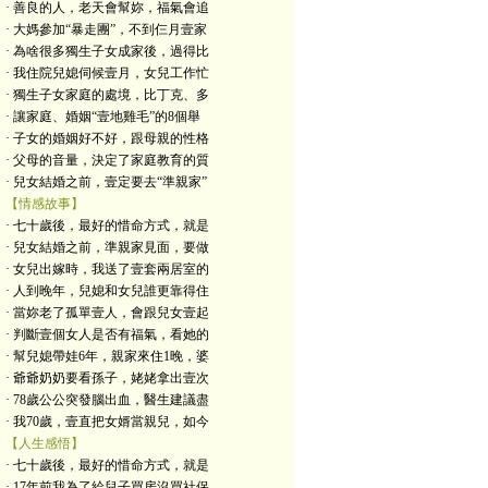
· 善良的人，老天會幫妳，福氣會追
· 大媽參加“暴走團”，不到仨月壹家
· 為啥很多獨生子女成家後，過得比
· 我住院兒媳伺候壹月，女兒工作忙
· 獨生子女家庭的處境，比丁克、多
· 讓家庭、婚姻“壹地雞毛”的8個舉
· 子女的婚姻好不好，跟母親的性格
· 父母的音量，決定了家庭教育的質
· 兒女結婚之前，壹定要去“準親家”
【情感故事】
· 七十歲後，最好的惜命方式，就是
· 兒女結婚之前，準親家見面，要做
· 女兒出嫁時，我送了壹套兩居室的
· 人到晚年，兒媳和女兒誰更靠得住
· 當妳老了孤單壹人，會跟兒女壹起
· 判斷壹個女人是否有福氣，看她的
· 幫兒媳帶娃6年，親家來住1晚，婆
· 爺爺奶奶要看孫子，姥姥拿出壹次
· 78歲公公突發腦出血，醫生建議盡
· 我70歲，壹直把女婿當親兒，如今
【人生感悟】
· 七十歲後，最好的惜命方式，就是
· 17年前我為了給兒子買房沒買社保