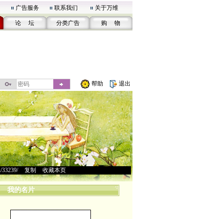
广告服务
联系我们
关于万维
论 坛
分类广告
购 物
帮助
退出
u/33239/
>
复制
>
收藏本页
我的名片