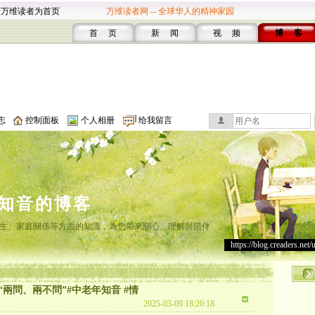
设万维读者为首页
万维读者网 -- 全球华人的精神家园
首 页
新 闻
视 频
博 客
志
控制面板
个人相册
给我留言
知音的博客
生、家庭關係等方面的知識，為您帶來關心、理解與陪伴
https://blog.creaders.net/
兩問、兩不問”#中老年知音 #情
2025-03-09 18:20:18