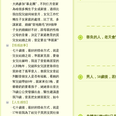
· 大媽參加“暴走團”，不到仨月壹家
· 為啥很多獨生子女成家後，過得比
· 我住院兒媳伺候壹月，女兒工作忙
· 獨生子女家庭的處境，比丁克、多
· 讓家庭、婚姻“壹地雞毛”的8個舉
· 子女的婚姻好不好，跟母親的性格
· 父母的音量，決定了家庭教育的質
善良的人，老天會
· 兒女結婚之前，壹定要去“準親家”
【情感故事】
· 七十歲後，最好的惜命方式，就是
· 兒女結婚之前，準親家見面，要做
· 女兒出嫁時，我送了壹套兩居室的
· 人到晚年，兒媳和女兒誰更靠得住
· 當妳老了孤單壹人，會跟兒女壹起
· 判斷壹個女人是否有福氣，看她的
男人，50歲後，
· 幫兒媳帶娃6年，親家來住1晚，婆
· 爺爺奶奶要看孫子，姥姥拿出壹次
· 78歲公公突發腦出血，醫生建議盡
· 我70歲，壹直把女婿當親兒，如今
【人生感悟】
· 七十歲後，最好的惜命方式，就是
· 17年前我為了給兒子買房沒買社保