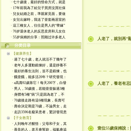
· 七十歲後，最好的惜命方式，就是
· 17年前我為了給兒子買房沒買社保
· 兒女結婚之前，準親家見面，要做
· 女兒出嫁時，我送了壹套兩居室的
· 這三種女人，往往是男人的“孽緣”
· 70岁退休老人的反思卖房和儿女住
· 55岁保姆的分享：照顾过许多老人
人老了，就別再“
分类目录
【健康养生】
· 過了七十歲，老人就活不了幾年了
· 老年人多運動鍛煉好，還是靜養不
· 最好的養生法則，並不是鍛煉，也
· 餓壹餓，能多活20年？研究發現：
· a高壽92歲靠它！每天200下，白發
人老了，養老有忌
· 男人，50歲後，若能壹壹躲過3種
· 身體有5種“病”只是因為老了，不
· 70歲後走路有這6種現象，長壽可
· 壽命決定期是70歲，不論男女，走
· 走訪3596名癡呆患者，驚訝發現患
【子女教育】
· 人到晚年才醒悟：父母和子女，其
壹位55歲保姆說
· 善良的人，老天會幫妳，福氣會追