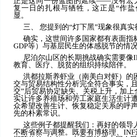
正是这同一份蓝图的延续——没有宏
复一日的扎根与牺牲，这正是“作盐
显。
三、 您提到的“灯下黑”现象很真
确实，这世间许多国家都有表面指
GDP等）与基层民生的体感脱节的情
尼泊尔山区的长期挑战确实需要像I
教育、医疗、脱贫的组织持续陪伴。
洪都拉斯养虾业（南美白对虾）的
交与贸易结构性分析完全符合事实，且
交”后贸易协定缺失、关税上升，加上
实让许多养殖场和劳工家庭生活生计
众希望改善生计、恢复稳定关系的呼
先的朴素常识。
这些例子都提醒我们：再好的领导
不断省察与调整。既要有博格理、IN