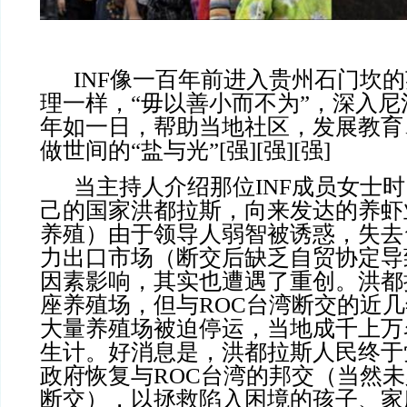
INF像一百年前进入贵州石门坎
理一样，“毋以善小而不为”，深入
年如一日，帮助当地社区，发展教育
做世间的“盐与光”[强][强][强]
当主持人介绍那位INF成员女士
己的国家洪都拉斯，向来发达的养虾
养殖）由于领导人弱智被诱惑，失去
力出口市场（断交后缺乏自贸协定导
因素影响，其实也遭遇了重创。洪都拉
座养殖场，但与ROC台湾断交的近
大量养殖场被迫停运，当地成千上万
生计。好消息是，洪都拉斯人民终于
政府恢复与ROC台湾的邦交（当然未
断交），以拯救陷入困境的孩子、家