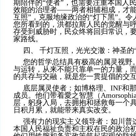
期陪伴的“使者”，也需要注重本国人
效能的治理者——两者相辅相成，才能
互照”，克服地缘政治的“灯下黑”。
您所看到的，洪都拉斯人民的觉醒与
存受到威胁时，民众终将回归常识，
家路线。
四、 千灯互照，光光交澈：神圣的
您的哲学总结具有极高的属灵视野
与运转，从来不能只靠单一的力量，
的共存与交融，就是您一贯提倡的交
底层属灵使者：如博格理、INF和那位 H
成员。他们带着愛之智慧（Amorsoph
层，躬身入局，去拥抱和拯救每一个
日积月累，就能带来真实改变。
强有力的现实主义领导者：如川普
本国人民福祉负责和主权在民的政治