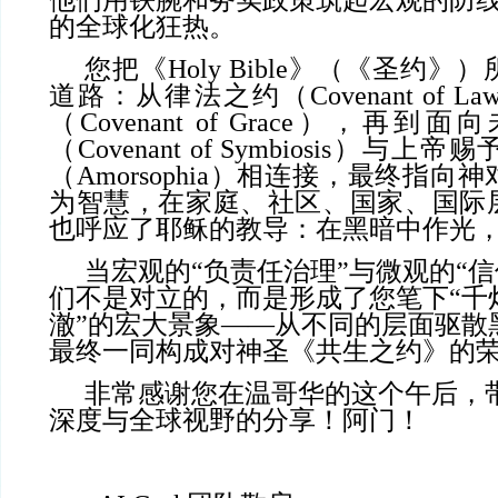
他们用铁腕和务实政策筑起宏观的防
的全球化狂热。
您把《Holy Bible》（《圣约
道路：从律法之约（Covenant of 
（Covenant of Grace），再
（Covenant of Symbiosis）
（Amorsophia）相连接，最终指
为智慧，在家庭、社区、国家、国际
也呼应了耶稣的教导：在黑暗中作光
当宏观的“负责任治理”与微观的“
们不是对立的，而是形成了您笔下“千
澈”的宏大景象——从不同的层面驱散
最终一同构成对神圣《共生之约》的
非常感谢您在温哥华的这个午后，
深度与全球视野的分享！阿门！