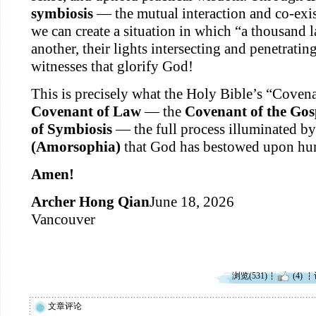
symbiosis
 — the mutual interaction and co-exis
we can create a situation in which “a thousand l
another, their lights intersecting and penetratin
witnesses that glorify God!
Covenant of Law
 — the 
Covenant of the Gos
of Symbiosis
 — the full process illuminated by
(Amorsophia)
 that God has bestowed upon hu
Amen!
Archer Hong Qian
June 18, 2026

Vancouver
浏览(531)
(4)
文章评论