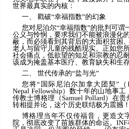
世界最真实的内核：
一、 戳破“幸福指数”的幻象
您对尼泊尔“幸福指数”的批判可谓
公义与怜悯，要求我们不能被浪漫化
蔽，而必须看到其背后的大面积贫困
老人与留守儿童的残酷现实。正如您
社会痛点，低欲望的知足和宗教的忍
该成为掩盖基本医疗、教育缺失和生
二、 世代传承的“盐与光”
您将“国际尼泊尔加拿大团契”（INF，In
Nepal Fellowship）数十年的山
传教士博格理（Samuel Pollard
转相提并论，这个历史联结极为震撼
博格理当年不仅传福音，更造文
院，彻底改变了苗族群体的命运。IN