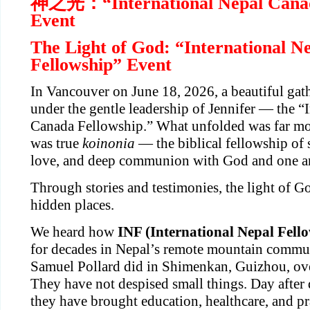
神之光：“International Nepal Canada
Event
The Light of God: “International N
Fellowship” Event
In Vancouver on June 18, 2026, a beautiful gath
under the gentle leadership of Jennifer — the “I
Canada Fellowship.” What unfolded was far more
was true 
koinonia
 — the biblical fellowship of s
love, and deep communion with God and one a
Through stories and testimonies, the light of Go
hidden places.
We heard how 
INF (International Nepal Fell
for decades in Nepal’s remote mountain commun
Samuel Pollard did in Shimenkan, Guizhou, over
They have not despised small things. Day after da
they have brought education, healthcare, and pra