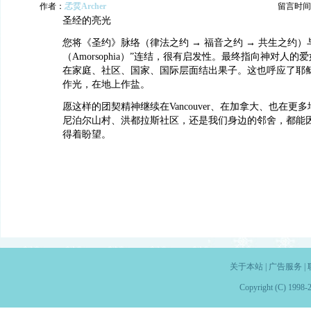
作者：
孞烎Archer
留言时间：20
圣经的亮光
您将《圣约》脉络（律法之约 → 福音之约 → 共生之约）
（Amorsophia）”连结，很有启发性。最终指向神对人
在家庭、社区、国家、国际层面结出果子。这也呼应了耶
作光，在地上作盐。
愿这样的团契精神继续在Vancouver、在加拿大、也在更
尼泊尔山村、洪都拉斯社区，还是我们身边的邻舍，都能
得着盼望。
关于本站
|
广告服务
|
Copyright (C) 1998-2