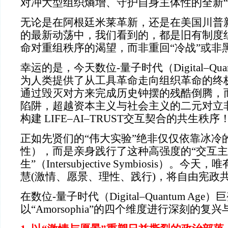
对冲大型组织熵增、守护自身主体性的全新“
无论是在阿根廷米莱革新，还是在美国川普
的最新动荡中，我们看到的，都是旧有制度
命对重组秩序的渴望，而非重回“冷战”或非
幸运的是，今天数位-量子时代（Digital–Qua
为人类提供了从工具革命走向组织革命的终
通过毁灭对方来完成历史钟摆的残酷倒腾，
陷阱，超越资本主义与社会主义的二元对立
构建 LIFE–AI–TRUST交互契合的共生秩序
正如先贤们的“伟大实验”绝非仅仅依靠冰冷
性），而是亲身践行了这种高强度的“交互
生”（Intersubjective Symbiosis）
慧(激情、愿景、理性、践行)，将自由宪政
在数位-量子时代（Digital–Quantum Ag
以“Amorsophia”的四个维度进行深刻的复