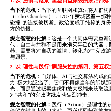
1. 以“激情与愿景”重塑日益撕裂的政治部落
当下的危机
：当下的互联网和算法将人群切
（Echo Chambers），1787年费城密室
碰撞”的连接被切断。政治变成了纯粹的身
方的仇恨。
愛之智慧的化解：
这是一个共同体需要重新
代，自由与共和不是用来消灭异己的武器，
器。需要将对自我的激情，转化为对“宪政游
与愿景。
2. 以“理性与践行”驯服失控的第四、第五权
当下的危机
：自媒体、AI与社交算法构成的
力”极大地泛滥了。它们不再像当年的纸媒
光，而是通过贩卖焦虑和放大极端来获取流
对“共和”的宪政防线发动猛烈冲击。
愛之智慧的化解：
践行（Action）是理性
停留在键盘上的口水战，而必须回归到地方