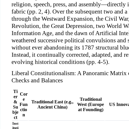
religion, speech, press, and assembly—directly i
fabric (pp. 2, 4). Over the subsequent two and a 
through the Westward Expansion, the Civil War, 
Revolution, the Great Depression, two World Wa
Information Age, and the dawn of Artificial Int
weathered successive political convulsions and 
without ever abandoning its 1787 structural blue
Instead, it continually corrected, adapted, and re
evolving historical conditions (pp. 4-5).
Liberal Constitutionalism: A Panoramic Matrix 
Checks and Balances
Ti
Cor
er
e
Traditional
&
Traditional East (e.g.,
Fun
West (Europe
US Innova
Su
Ancient China)
ctio
at Founding)
bje
n
ct
Inst
ituti