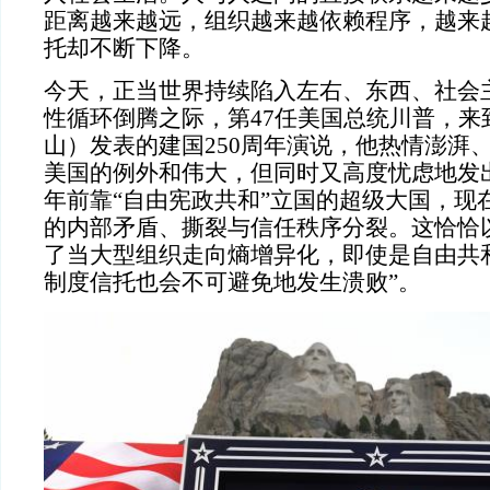
距离越来越远，组织越来越依赖程序，越来
托却不断下降。
今天，正当世界持续陷入左右、东西、社会
性循环倒腾之际，第47任美国总统川普，来
山）发表的建国250周年演说，他热情澎湃
美国的例外和伟大，但同时又高度忧虑地发出
年前靠“自由宪政共和”立国的超级大国，现
的内部矛盾、撕裂与信任秩序分裂。这恰恰
了当大型组织走向熵增异化，即使是自由共
制度信托也会不可避免地发生溃败”。