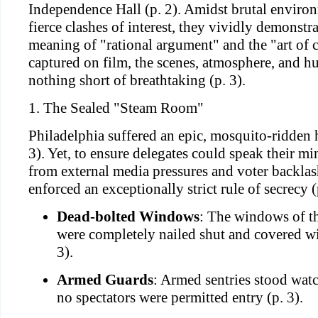
Independence Hall (p. 2). Amidst brutal enviro
fierce clashes of interest, they vividly demonstr
meaning of "rational argument" and the "art of 
captured on film, the scenes, atmosphere, and h
nothing short of breathtaking (p. 3).
1. The Sealed "Steam Room"
Philadelphia suffered an epic, mosquito-ridden 
3). Yet, to ensure delegates could speak their mi
from external media pressures and voter backlas
enforced an exceptionally strict rule of secrecy (
Dead-bolted Windows
: The windows of t
were completely nailed shut and covered wit
3).
Armed Guards
: Armed sentries stood watc
no spectators were permitted entry (p. 3).