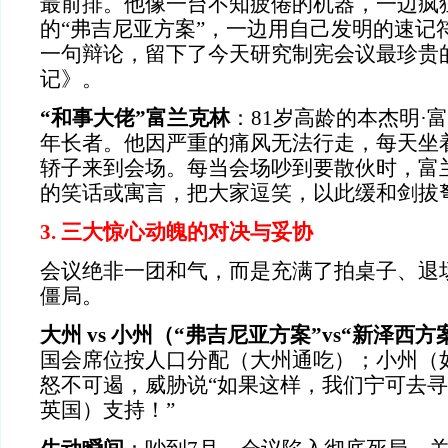
最前排。他像一台不知疲倦的机器，一边疯
的“弗吉尼亚方案”，一边用自己发明的速记
一句辩论，留下了今天研究制宪会议最珍贵
记》。
“和事大佬”富兰克林
：81岁高龄的本杰明·
年长者。他因严重的痛风无法行走，每天坐
轿子来到会场。每当会场吵到要散伙时，富
的笑话或寓言，把大家逗笑，以此缓和剑拔
3. 三大惊心动魄的对决与妥协
会议绝非一团和气，而是充满了拍桌子、退
僵局。
大州 vs 小州（“弗吉尼亚方案”vs“新泽西方
国会席位按人口分配（大州通吃）；小州（
怒不可遏，威胁说“如果这样，我们宁可去
英国）支持！”