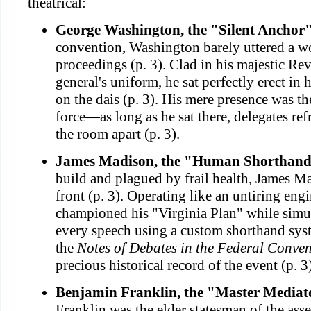
theatrical:
George Washington, the "Silent Anchor
convention, Washington barely uttered a w
proceedings (p. 3). Clad in his majestic R
general's uniform, he sat perfectly erect in
on the dais (p. 3). His mere presence was t
force—as long as he sat there, delegates ref
the room apart (p. 3).
James Madison, the "Human Shorthan
build and plagued by frail health, James Ma
front (p. 3). Operating like an untiring engi
championed his "Virginia Plan" while simu
every speech using a custom shorthand sys
the
Notes of Debates in the Federal Conve
precious historical record of the event (p. 3)
Benjamin Franklin, the "Master Mediat
Franklin was the elder statesman of the ass