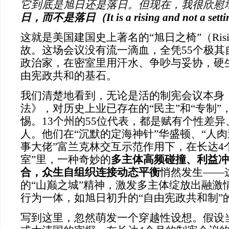
它到底是旭日还是落日。但现在，我很欣慰
日，而不是落日（It is a rising and not a set
这就是美国建国史上著名的“旭日之椅”（Rising 
故。这场会议没有流一滴血，全凭55个极其
政治家，在密室里用汗水、争吵与妥协，硬生
由宪政共和的基石。
我们清楚地看到，无论是活的制宪会议本身
法》，对历史上业已存在的“民主”和“专制”
惕。13个州的55位代表，都是赋有个性差
人。他们在“沉默的定海神针”华盛顿、“人肉
事大佬”富兰克林交互示范作用下，在长达4
室”里，一种奇妙的
多主体高频碰撞、利益冲
合，众生自组织连接动态平衡
悄然发生——
的“山巅之城”精神，激发多主体绽放出融激
行为一体，如旭日初升的“自由宪政共和制”
写到这里，忽然萌发一个穿越性设想。假设