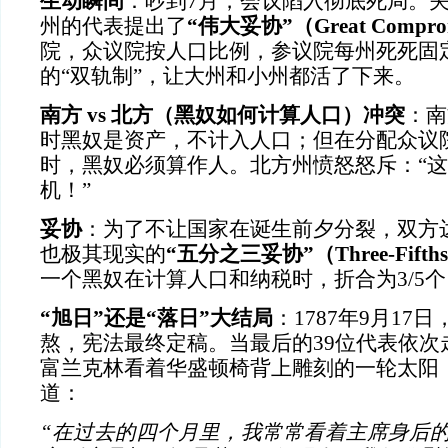
生动瞬间
：吵到7月，会议陷入彻底死局。
州的代表提出了
“伟大妥协”（Great Compro
院，众议院按人口比例，参议院每州死死固
的“双轨制”，让大州和小州都活了下来。
南方 vs 北方（黑奴如何计算人口）冲突
：南
时黑奴是资产，不计入人口；但在分配众议
时，黑奴必须算作人。北方州愤怒怒斥：“
机！”
妥协
：为了不让国家在诞生前夕分裂，双方
也极其现实的
“五分之三妥协”（Three-Fifths
一个黑奴在计算人口和纳税时，折合为3/5
“旭日”还是“落日”大结局
：1787年9月17
熬，宪法最终定稿。当最后的39位代表依次
富兰克林看着华盛顿椅背上雕刻的一轮太阳
道：
“在过去的四个月里，我常常看着主席身后