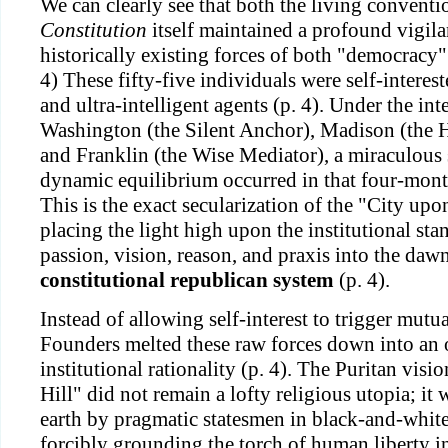
We can clearly see that both the living convent
Constitution
itself maintained a profound vigila
historically existing forces of both "democracy"
4) These fifty-five individuals were self-interest
and ultra-intelligent agents (p. 4). Under the in
Washington (the Silent Anchor), Madison (the
and Franklin (the Wise Mediator), a miraculous 
dynamic equilibrium occurred in that four-mont
This is the exact secularization of the "City upo
placing the light high upon the institutional sta
passion, vision, reason, and praxis into the daw
constitutional republican system
(p. 4).
Instead of allowing self-interest to trigger mutua
Founders melted these raw forces down into an
institutional rationality (p. 4). The Puritan visi
Hill" did not remain a lofty religious utopia; it
earth by pragmatic statesmen in black-and-white
forcibly grounding the torch of human liberty int