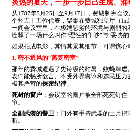
炎热的夏天，一步一步自己生成、涌
从1787年5月25日至9月17日，费城制宪
个州五十五位代表，聚集在费城独立厅（Independ
一间会议室里，在极端恶劣的环境与剧烈的
诠释了一场什么叫作“理性的争吵”与“妥协的
如果拍成电影，其情其景其细节，可谓惊心
1. 密不透风的“蒸笼密室”
那年的费城遭遇了史诗级的酷暑，蚊蝇肆虐
表们能畅所欲言、不受外界舆论和选民压力
极其严苛的
保密纪律
。
死封的窗户
：会议室的窗户被全部死死钉住
帘。
全副武装的警卫
：门外有手持武器的士兵把
听。