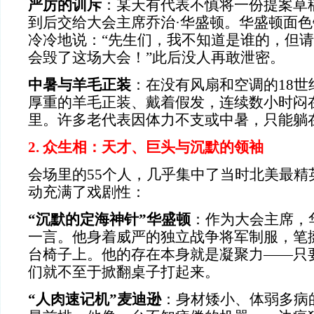
严厉的训斥
：某天有代表不慎将一份提案草
到后交给大会主席乔治·华盛顿。华盛顿面
冷冷地说：“先生们，我不知道是谁的，但
会毁了这场大会！”此后没人再敢泄密。
中暑与羊毛正装
：在没有风扇和空调的18
厚重的羊毛正装、戴着假发，连续数小时闷
里。许多老代表因体力不支或中暑，只能躺
2. 众生相：天才、巨头与沉默的领袖
会场里的55个人，几乎集中了当时北美最精
动充满了戏剧性：
“沉默的定海神针”华盛顿
：作为大会主席，
一言。他身着威严的独立战争将军制服，笔
台椅子上。他的存在本身就是凝聚力——只
们就不至于掀翻桌子打起来。
“人肉速记机”麦迪逊
：身材矮小、体弱多病