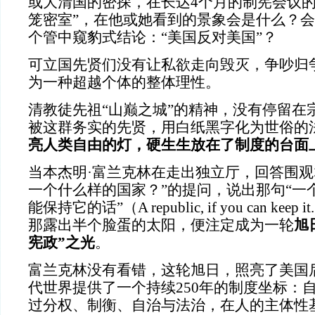
或大清国的密探，在长达4个月的制宪会议的
笼密室”，在他或她看到的景象会是什么？
个管中窥豹式结论：“美国反对美国”？
可立国先贤们没有让私欲走向毁灭，争吵归
为一种超越个体的整体理性。
清教徒先祖“山巅之城”的精神，没有停留在
被这群务实的先贤，用白纸黑字化为世俗的
亮人类自由的灯，硬生生放在了制度的台面
当本杰明·富兰克林在走出独立厅，回答围观
一个什么样的国家？”的提问，说出那句“一
能保持它的话”（A republic, if you can k
那露出半个脸蛋的太阳，便注定成为一轮
旭
宪政”之光
。
富兰克林没有看错，这轮旭日，照亮了美国
代世界提供了一个持续250年的制度坐标：
过分权、制衡、自治与法治，在人的主体性