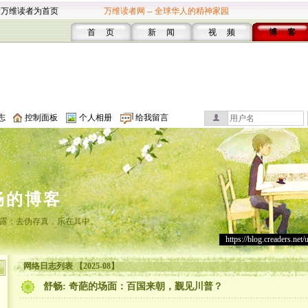
设万维读者为首页
万维读者网 -- 全球华人的精神家园
首 页
新 闻
视 频
博 客
志
控制面板
个人相册
给我留言
畅的博客
露；去伪存真，乐在其中。
https://blog.creaders.net/
网络日志列表 【2025-08】
舒畅: 奇葩的场面：百国来朝，觐见川普？