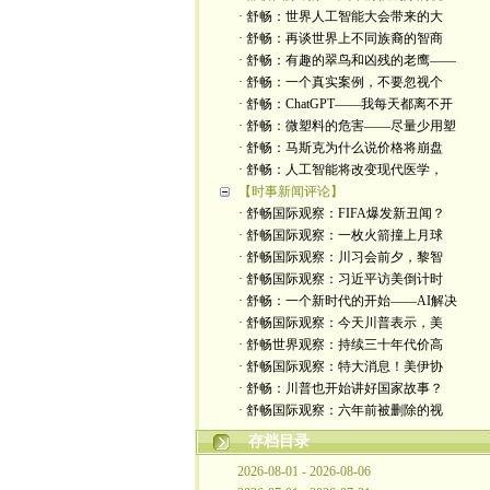
· 舒畅：世界人工智能大会带来的大
· 舒畅：再谈世界上不同族裔的智商
· 舒畅：有趣的翠鸟和凶残的老鹰——
· 舒畅：一个真实案例，不要忽视个
· 舒畅：ChatGPT——我每天都离不开
· 舒畅：微塑料的危害——尽量少用塑
· 舒畅：马斯克为什么说价格将崩盘
· 舒畅：人工智能将改变现代医学，
【时事新闻评论】
· 舒畅国际观察：FIFA爆发新丑闻？
· 舒畅国际观察：一枚火箭撞上月球
· 舒畅国际观察：川习会前夕，黎智
· 舒畅国际观察：习近平访美倒计时
· 舒畅：一个新时代的开始——AI解决
· 舒畅国际观察：今天川普表示，美
· 舒畅世界观察：持续三十年代价高
· 舒畅国际观察：特大消息！美伊协
· 舒畅：川普也开始讲好国家故事？
· 舒畅国际观察：六年前被删除的视
存档目录
2026-08-01 - 2026-08-06