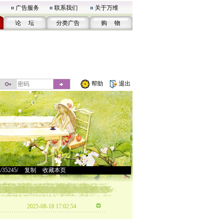
广告服务
联系我们
关于万维
论 坛
分类广告
购 物
帮助
退出
u/35245/
>
复制
>
收藏本页
2025-08-18 17:02:54