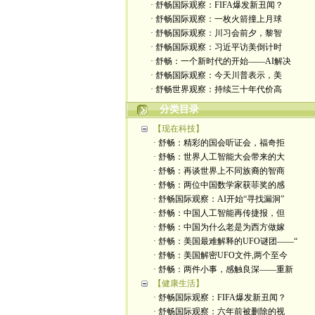
· 舒畅国际观察：FIFA爆发新丑闻？
· 舒畅国际观察：一枚火箭撞上月球
· 舒畅国际观察：川习会前夕，黎智
· 舒畅国际观察：习近平访美倒计时
· 舒畅：一个新时代的开始——AI解决
· 舒畅国际观察：今天川普表示，美
· 舒畅世界观察：持续三十年代价高
分类目录
【现在科技】
· 舒畅：精彩的国会听证会，福奇拒
· 舒畅：世界人工智能大会带来的大
· 舒畅：再谈世界上不同族裔的智商
· 舒畅：两位中国数学家获菲奖的感
· 舒畅国际观察：AI开始“寻找漏洞”
· 舒畅：中国人工智能再传捷报，但
· 舒畅：中国为什么老是为西方做嫁
· 舒畅：美国最难解释的UFO谜团——“
· 舒畅：美国解密UFO文件,两个至今
· 舒畅：两件小事，感触良深——重新
【健康生活】
· 舒畅国际观察：FIFA爆发新丑闻？
· 舒畅国际观察：六年前被删除的视