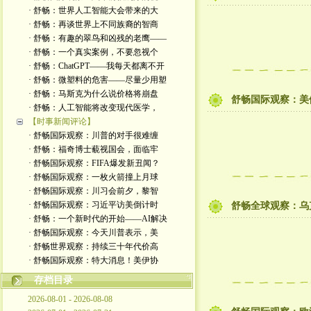
· 舒畅：世界人工智能大会带来的大
· 舒畅：再谈世界上不同族裔的智商
· 舒畅：有趣的翠鸟和凶残的老鹰——
· 舒畅：一个真实案例，不要忽视个
· 舒畅：ChatGPT——我每天都离不开
· 舒畅：微塑料的危害——尽量少用塑
· 舒畅：马斯克为什么说价格将崩盘
舒畅国际观察：美
· 舒畅：人工智能将改变现代医学，
【时事新闻评论】
· 舒畅国际观察：川普的对手很难缠
· 舒畅：福奇博士藐视国会，面临牢
· 舒畅国际观察：FIFA爆发新丑闻？
· 舒畅国际观察：一枚火箭撞上月球
· 舒畅国际观察：川习会前夕，黎智
· 舒畅国际观察：习近平访美倒计时
舒畅全球观察：乌
· 舒畅：一个新时代的开始——AI解决
· 舒畅国际观察：今天川普表示，美
· 舒畅世界观察：持续三十年代价高
· 舒畅国际观察：特大消息！美伊协
存档目录
2026-08-01 - 2026-08-08