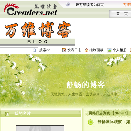
设万维读者为首页
万维
首 页
搜索>>
发表日志
控制面板
个人相册
舒畅的博客
天地悠悠，人生朝露；去伪存真，乐在其中。
网络日志列表 【2026-07】
我的名片
舒畅国际观察：如