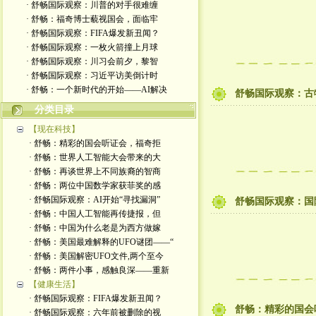
· 舒畅国际观察：川普的对手很难缠
· 舒畅：福奇博士藐视国会，面临牢
· 舒畅国际观察：FIFA爆发新丑闻？
· 舒畅国际观察：一枚火箭撞上月球
· 舒畅国际观察：川习会前夕，黎智
· 舒畅国际观察：习近平访美倒计时
· 舒畅：一个新时代的开始——AI解决
舒畅国际观察：古
分类目录
【现在科技】
· 舒畅：精彩的国会听证会，福奇拒
· 舒畅：世界人工智能大会带来的大
· 舒畅：再谈世界上不同族裔的智商
· 舒畅：两位中国数学家获菲奖的感
· 舒畅国际观察：AI开始“寻找漏洞”
舒畅国际观察：国
· 舒畅：中国人工智能再传捷报，但
· 舒畅：中国为什么老是为西方做嫁
· 舒畅：美国最难解释的UFO谜团——“
· 舒畅：美国解密UFO文件,两个至今
· 舒畅：两件小事，感触良深——重新
【健康生活】
· 舒畅国际观察：FIFA爆发新丑闻？
舒畅：精彩的国会
· 舒畅国际观察：六年前被删除的视