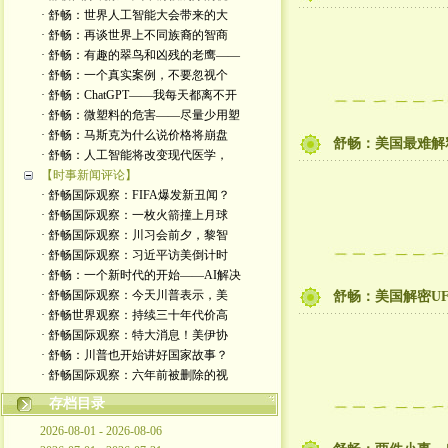
· 舒畅：世界人工智能大会带来的大
· 舒畅：再谈世界上不同族裔的智商
· 舒畅：有趣的翠鸟和凶残的老鹰——
· 舒畅：一个真实案例，不要忽视个
· 舒畅：ChatGPT——我每天都离不开
· 舒畅：微塑料的危害——尽量少用塑
· 舒畅：马斯克为什么说价格将崩盘
舒畅：美国最难解释的
· 舒畅：人工智能将改变现代医学，
【时事新闻评论】
· 舒畅国际观察：FIFA爆发新丑闻？
· 舒畅国际观察：一枚火箭撞上月球
· 舒畅国际观察：川习会前夕，黎智
· 舒畅国际观察：习近平访美倒计时
· 舒畅：一个新时代的开始——AI解决
· 舒畅国际观察：今天川普表示，美
舒畅：美国解密U
· 舒畅世界观察：持续三十年代价高
· 舒畅国际观察：特大消息！美伊协
· 舒畅：川普也开始讲好国家故事？
· 舒畅国际观察：六年前被删除的视
存档目录
2026-08-01 - 2026-08-06