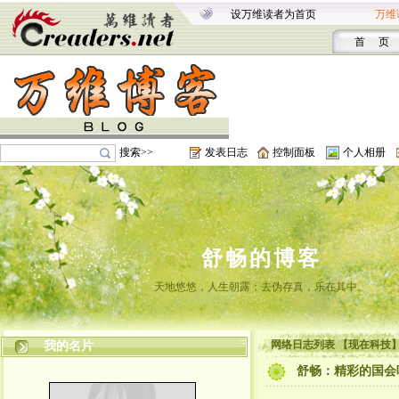
设万维读者为首页
万维
首 页
搜索>>
发表日志
控制面板
个人相册
舒畅的博客
天地悠悠，人生朝露；去伪存真，乐在其中。
网络日志列表 【现在科技
我的名片
舒畅：精彩的国会