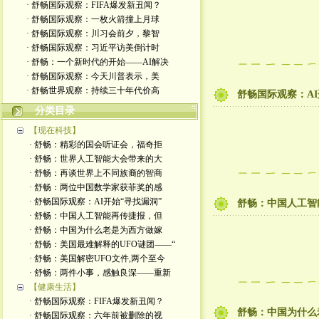
· 舒畅国际观察：FIFA爆发新丑闻？
· 舒畅国际观察：一枚火箭撞上月球
· 舒畅国际观察：川习会前夕，黎智
· 舒畅国际观察：习近平访美倒计时
· 舒畅：一个新时代的开始——AI解决
· 舒畅国际观察：今天川普表示，美
· 舒畅世界观察：持续三十年代价高
舒畅国际观察：A
分类目录
【现在科技】
· 舒畅：精彩的国会听证会，福奇拒
· 舒畅：世界人工智能大会带来的大
· 舒畅：再谈世界上不同族裔的智商
· 舒畅：两位中国数学家获菲奖的感
· 舒畅国际观察：AI开始“寻找漏洞”
舒畅：中国人工智
· 舒畅：中国人工智能再传捷报，但
· 舒畅：中国为什么老是为西方做嫁
· 舒畅：美国最难解释的UFO谜团——“
· 舒畅：美国解密UFO文件,两个至今
· 舒畅：两件小事，感触良深——重新
【健康生活】
· 舒畅国际观察：FIFA爆发新丑闻？
舒畅：中国为什么
· 舒畅国际观察：六年前被删除的视