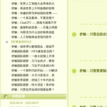
· 舒畅：世界人工智能大会带来的大
· 舒畅：再谈世界上不同族裔的智商
· 舒畅：有趣的翠鸟和凶残的老鹰——
· 舒畅：一个真实案例，不要忽视个
· 舒畅：ChatGPT——我每天都离不开
· 舒畅：微塑料的危害——尽量少用塑
· 舒畅：马斯克为什么说价格将崩盘
舒畅：川普总统在
· 舒畅：人工智能将改变现代医学，
【时事新闻评论】
· 舒畅：福奇博士藐视国会，面临牢
· 舒畅国际观察：FIFA爆发新丑闻？
· 舒畅国际观察：一枚火箭撞上月球
· 舒畅国际观察：川习会前夕，黎智
· 舒畅国际观察：习近平访美倒计时
· 舒畅：一个新时代的开始——AI解决
舒畅：川普要废除
· 舒畅国际观察：今天川普表示，美
· 舒畅世界观察：持续三十年代价高
· 舒畅国际观察：特大消息！美伊协
· 舒畅：川普也开始讲好国家故事？
存档目录
2026-08-01 - 2026-08-07