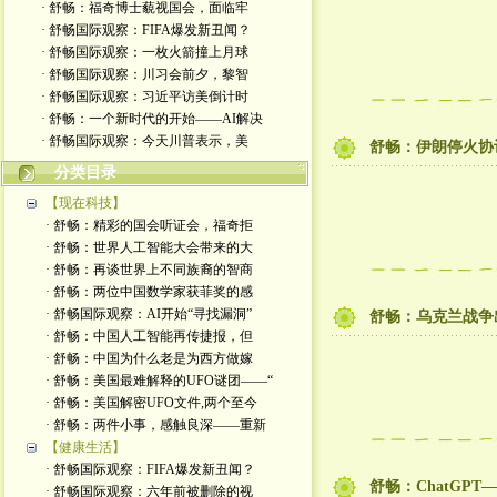
· 舒畅：福奇博士藐视国会，面临牢
· 舒畅国际观察：FIFA爆发新丑闻？
· 舒畅国际观察：一枚火箭撞上月球
· 舒畅国际观察：川习会前夕，黎智
· 舒畅国际观察：习近平访美倒计时
· 舒畅：一个新时代的开始——AI解决
· 舒畅国际观察：今天川普表示，美
舒畅：伊朗停火协
分类目录
【现在科技】
· 舒畅：精彩的国会听证会，福奇拒
· 舒畅：世界人工智能大会带来的大
· 舒畅：再谈世界上不同族裔的智商
· 舒畅：两位中国数学家获菲奖的感
· 舒畅国际观察：AI开始“寻找漏洞”
舒畅：乌克兰战争
· 舒畅：中国人工智能再传捷报，但
· 舒畅：中国为什么老是为西方做嫁
· 舒畅：美国最难解释的UFO谜团——“
· 舒畅：美国解密UFO文件,两个至今
· 舒畅：两件小事，感触良深——重新
【健康生活】
· 舒畅国际观察：FIFA爆发新丑闻？
舒畅：ChatGP
· 舒畅国际观察：六年前被删除的视