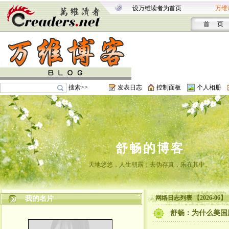
设万维读者为首页
万维
首 页
搜索>>
发表日志
控制面板
个人相册
舒畅的博客
天地悠悠，人生朝露；去伪存真，乐在其中。
网络日志列表 【2026-06】
我的名片
舒畅：为什么美国