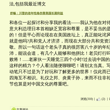
法,包括我最近博文
舒畅：川普的老年性格伤害美国长期利益
和各位一起探讨和分享我的看法——我认为他在对
意大利总理日本首相缺乏宽容和尊重，是不妥当的
的！但是平心而论现在在美国政坛上，真正能叱诧
就是他吗?共和党人才济济，而现在大部分共和党资
敬。所以一句话这个老头子真的很厉害八十岁的年
沛，能说会道，有几个人能够和他拼比！老贝灯行
败将！.....老家伙一天睡觉三四个小时!过去说中国
这样的精力？个人看法随便聊聊吧！请别太当真。
动笔只不过是为了好玩和了解更多的世界！仅此而
四海互不相识。礼仪之邦、炎黄子孙，来而不往非
节也算是对中国文化的尊重吧。
浏览(310)
(2)
文章评论