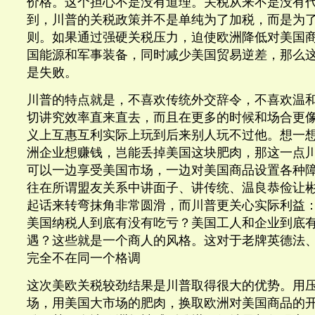
价格。这个担心不是没有道理。关税从来不是没有
到，川普的关税政策并不是单纯为了加税，而是为
则。如果通过强硬关税压力，迫使欧洲降低对美国
国能源和军事装备，同时减少美国贸易逆差，那么
是失败。
川普的特点就是，不喜欢传统外交辞令，不喜欢温
切讲究效率直来直去，而且在更多的时候和场合更
义上互惠互利实际上玩到后来别人玩不过他。想一
洲企业想赚钱，岂能丢掉美国这块肥肉，那这一点
可以一边享受美国市场，一边对美国商品设置各种
往在所谓盟友关系中讲面子、讲传统、温良恭俭让
起话来转弯抹角非常圆滑，而川普更关心实际利益
美国纳税人到底有没有吃亏？美国工人和企业到底
遇？这些就是一个商人的风格。这对于老牌英德法
完全不在同一个格调
这次美欧关税较劲结果是川普取得很大的优势。用
场，用美国大市场的肥肉，换取欧洲对美国商品的