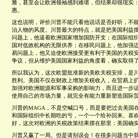
雅，甚至会让欧洲领袖感到难堪，但结果却很现实
惠。
这也说明，评价川普不能只看他说话是否好听，不
治人物的风度。川普最大的特点，就是把美国利益
问题上，他逼着欧洲国家增加国防开支；在国际组
国对低效机构的无限供养；在移民问题上，他加强
易问题上，他又迫使欧洲接受更有利于美国的关税
争议，但从维护美国国家利益的角度看，确实取得
所以我认为，这次欧盟批准新的美欧关税安排，是
胜利。美国不仅在财政上增加关税收入，在贸易上
加强对欧洲能源和军事采购的影响力，而且进一步
使用自己的市场力量，就完全有能力重新塑造国际
川普的MAGA，不是空喊口号，而是要把过去美国
和国际组织中长期吃的亏，一个一个给补回来。喜
好，这次对欧洲的关税政策结果摆在那里：美国确
川普又赢了一局。但是请别误会！在很多问题当中