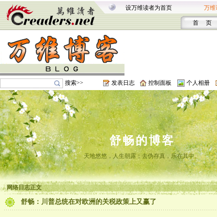
设万维读者为首页
万维
首 页
搜索>>
发表日志
控制面板
个人相册
舒畅的博客
天地悠悠，人生朝露；去伪存真，乐在其中。
网络日志正文
舒畅：川普总统在对欧洲的关税政策上又赢了